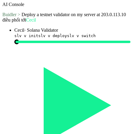
AI Console
Buidler >
Deploy a testnet validator on my server at 203.0.113.10
điều phối tới
Cecil
Cecil
·
Solana Validator
slv v init
slv v deploy
slv v switch