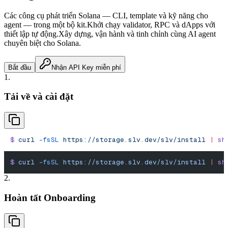
Các công cụ phát triển Solana — CLI, template và kỹ năng cho
agent — trong một bộ kit.
Khởi chạy validator, RPC và dApps với
thiết lập tự động.
Xây dựng, vận hành và tinh chỉnh cùng AI agent
chuyên biệt cho Solana.
Bắt đầu
Nhận API Key miễn phí
1.
Tải về và cài đặt
$
 curl
 -fsSL
 https://storage.slv.dev/slv/install
 |
 sh
$
 curl
 -fsSL
 https://storage.slv.dev/slv/install
 |
 sh
2.
Hoàn tất Onboarding