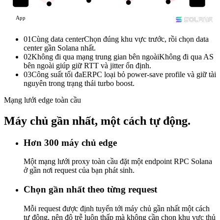
App
01
Cùng data center
Chọn đúng khu vực trước, rồi chọn data
center gần Solana nhất.
02
Không đi qua mạng trung gian bên ngoài
Không đi qua AS
bên ngoài giúp giữ RTT và jitter ổn định.
03
Công suất tối đa
ERPC loại bỏ power-save profile và giữ tài
nguyên trong trạng thái turbo boost.
Mạng lưới edge toàn cầu
Máy chủ gần nhất, một cách tự động.
Hơn 300 máy chủ edge
Một mạng lưới proxy toàn cầu đặt một endpoint RPC Solana
ở gần nơi request của bạn phát sinh.
Chọn gần nhất theo từng request
Mỗi request được định tuyến tới máy chủ gần nhất một cách
tự động, nên độ trễ luôn thấp mà không cần chọn khu vực thủ