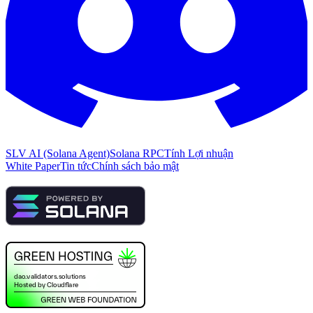
SLV AI (Solana Agent)
Solana RPC
Tính Lợi nhuận
White Paper
Tin tức
Chính sách bảo mật