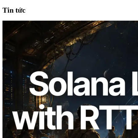
Tin tức
2026.08.05
ERPC mở rộng Solana Leader Slot API
với phép đo ping từ 7 khu vực toàn cầu —
Validators Information API cũng chính
thức ra mắt