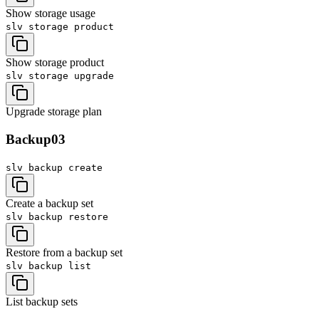
Show storage usage
slv storage
product
Show storage product
slv storage
upgrade
Upgrade storage plan
Backup
03
slv backup
create
Create a backup set
slv backup
restore
Restore from a backup set
slv backup
list
List backup sets