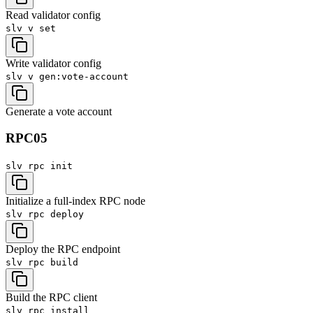
Read validator config
slv v
set
Write validator config
slv v
gen:vote-account
Generate a vote account
RPC
05
slv rpc
init
Initialize a full-index RPC node
slv rpc
deploy
Deploy the RPC endpoint
slv rpc
build
Build the RPC client
slv rpc
install