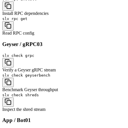
Install RPC dependencies
slv rpc
get
Read RPC config
Geyser / gRPC
03
slv check
grpc
Verify a Geyser gRPC stream
slv check
geyserbench
Benchmark Geyser throughput
slv check
shreds
Inspect the shred stream
App / Bot
01