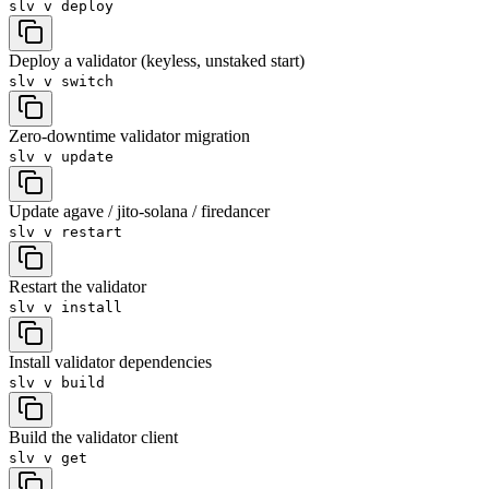
slv v
deploy
Deploy a validator (keyless, unstaked start)
slv v
switch
Zero-downtime validator migration
slv v
update
Update agave / jito-solana / firedancer
slv v
restart
Restart the validator
slv v
install
Install validator dependencies
slv v
build
Build the validator client
slv v
get