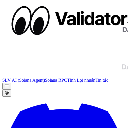
SLV AI (Solana Agent)
Solana RPC
Tính Lợi nhuận
Tin tức