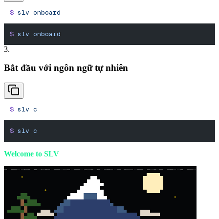
$
 slv
 onboard
$
 slv
 onboard
3.
Bắt đầu với ngôn ngữ tự nhiên
$
 slv
 c
$
 slv
 c
Welcome to SLV
*
*
*