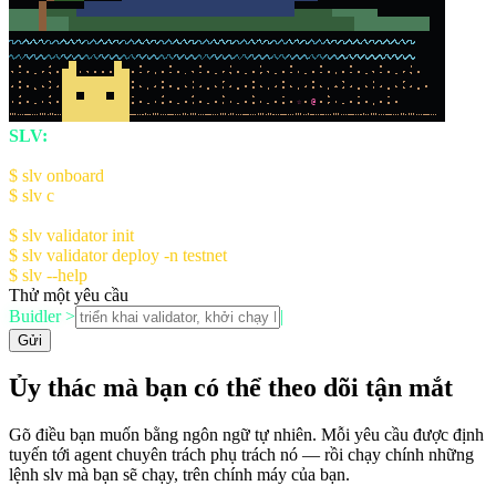
☆
@
SLV:
The AI Agent Kit for Solana Devs
Quick Start:
$ slv onboard
- Setup AI Console (recommended)
$ slv c
- Launch AI Console
Manual Setup:
$ slv validator init
- Initialize validator config
$ slv validator deploy -n testnet
$ slv --help
for more information
Thử một yêu cầu
Buidler >
|
Gửi
Ủy thác mà bạn có thể theo dõi tận mắt
Gõ điều bạn muốn bằng ngôn ngữ tự nhiên. Mỗi yêu cầu được định
tuyến tới agent chuyên trách phụ trách nó — rồi chạy chính những
lệnh slv mà bạn sẽ chạy, trên chính máy của bạn.