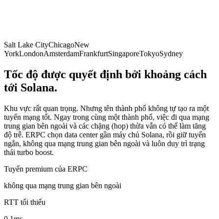
Salt Lake City
Chicago
New
York
London
Amsterdam
Frankfurt
Singapore
Tokyo
Sydney
Tốc độ được quyết định bởi khoảng cách
tới Solana.
Khu vực rất quan trọng. Nhưng tên thành phố không tự tạo ra một
tuyến mạng tốt. Ngay trong cùng một thành phố, việc đi qua mạng
trung gian bên ngoài và các chặng (hop) thừa vẫn có thể làm tăng
độ trễ. ERPC chọn data center gần máy chủ Solana, rồi giữ tuyến
ngắn, không qua mạng trung gian bên ngoài và luôn duy trì trạng
thái turbo boost.
Tuyến premium của ERPC
không qua mạng trung gian bên ngoài
RTT tối thiểu
0,1
ms