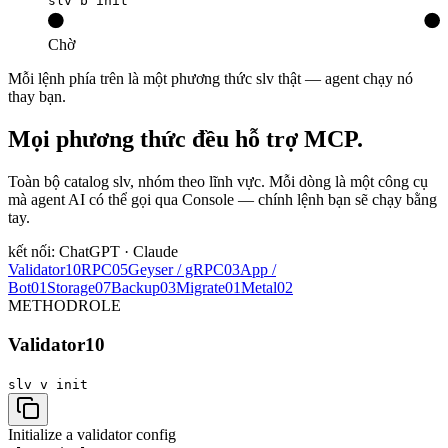
slv b init
Chờ
Mỗi lệnh phía trên là một phương thức slv thật — agent chạy nó
thay bạn.
Mọi phương thức đều hỗ trợ MCP.
Toàn bộ catalog slv, nhóm theo lĩnh vực. Mỗi dòng là một công cụ
mà agent AI có thể gọi qua Console — chính lệnh bạn sẽ chạy bằng
tay.
kết nối: ChatGPT · Claude
Validator
10
RPC
05
Geyser / gRPC
03
App /
Bot
01
Storage
07
Backup
03
Migrate
01
Metal
02
METHOD
ROLE
Validator
10
slv v
init
Initialize a validator config