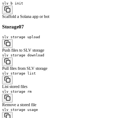
slv b
init
Scaffold a Solana app or bot
Storage
07
slv storage
upload
Push files to SLV storage
slv storage
download
Pull files from SLV storage
slv storage
list
List stored files
slv storage
rm
Remove a stored file
slv storage
usage