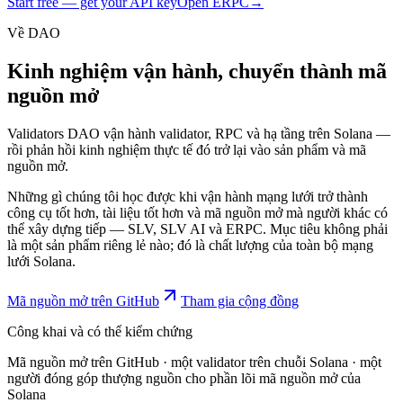
Start free — get your API key
Open ERPC
→
Về DAO
Kinh nghiệm vận hành, chuyển thành mã
nguồn mở
Validators DAO vận hành validator, RPC và hạ tầng trên Solana —
rồi phản hồi kinh nghiệm thực tế đó trở lại vào sản phẩm và mã
nguồn mở.
Những gì chúng tôi học được khi vận hành mạng lưới trở thành
công cụ tốt hơn, tài liệu tốt hơn và mã nguồn mở mà người khác có
thể xây dựng tiếp — SLV, SLV AI và ERPC. Mục tiêu không phải
là một sản phẩm riêng lẻ nào; đó là chất lượng của toàn bộ mạng
lưới Solana.
Mã nguồn mở trên GitHub
Tham gia cộng đồng
Công khai và có thể kiểm chứng
Mã nguồn mở trên GitHub · một validator trên chuỗi Solana · một
người đóng góp thượng nguồn cho phần lõi mã nguồn mở của
Solana