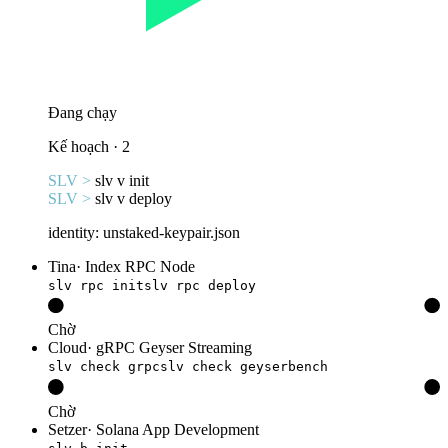
Đang chạy
Kế hoạch · 2
SLV >
slv v init
SLV >
slv v deploy
identity: unstaked-keypair.json
Tina
·
Index RPC Node
slv rpc init
slv rpc deploy
Chờ
Cloud
·
gRPC Geyser Streaming
slv check grpc
slv check geyserbench
Chờ
Setzer
·
Solana App Development