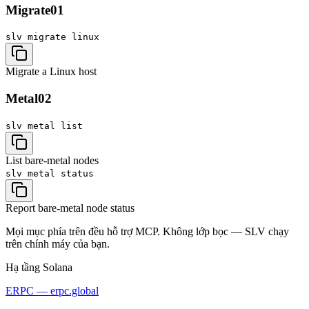
Migrate
01
slv migrate
linux
Migrate a Linux host
Metal
02
slv metal
list
List bare-metal nodes
slv metal
status
Report bare-metal node status
Mọi mục phía trên đều hỗ trợ MCP. Không lớp bọc — SLV chạy
trên chính máy của bạn.
Hạ tầng Solana
ERPC — erpc.global