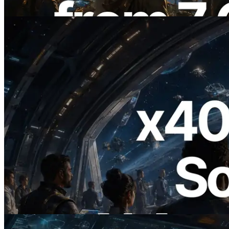
Đọc bài viết này
2026.07.04
ERPC ra mắt Solana RPC hỗ trợ x402 —
Mở ra thời đại AI Agent trả tiền theo nhu
cầu cho API cần dùng
Đọc bài viết này