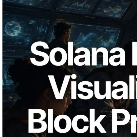
2026.05.24
Validators Solutions ra mắt Solana Block
Analyzer — Trực quan hóa thời gian tạo
block và validator phụ trách theo từng
slot
Đọc bài viết này
Xem thêm