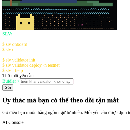
☆
@
SLV:
The AI Agent Kit for Solana Devs
Quick Start:
$ slv onboard
- Setup AI Console (recommended)
$ slv c
- Launch AI Console
Manual Setup:
$ slv validator init
- Initialize validator config
$ slv validator deploy -n testnet
$ slv --help
for more information
Thử một yêu cầu
Buidler >
|
Gửi
Ủy thác mà bạn có thể theo dõi tận mắt
Gõ điều bạn muốn bằng ngôn ngữ tự nhiên. Mỗi yêu cầu được định tuy
AI Console