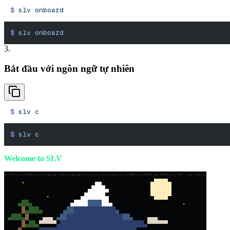
$
 slv
 onboard
$
 slv
 onboard
3.
Bắt đầu với ngôn ngữ tự nhiên
$
 slv
 c
$
 slv
 c
Welcome to SLV
*
*
*