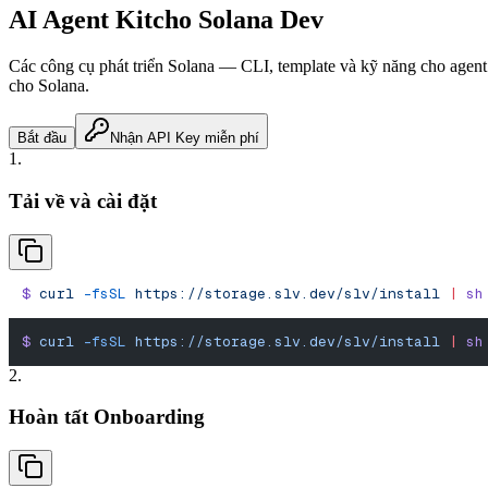
AI Agent Kit
cho Solana Dev
Các công cụ phát triển Solana — CLI, template và kỹ năng cho agent
cho Solana.
Bắt đầu
Nhận API Key miễn phí
1.
Tải về và cài đặt
$
 curl
 -fsSL
 https://storage.slv.dev/slv/install
 |
 sh
$
 curl
 -fsSL
 https://storage.slv.dev/slv/install
 |
 sh
2.
Hoàn tất Onboarding