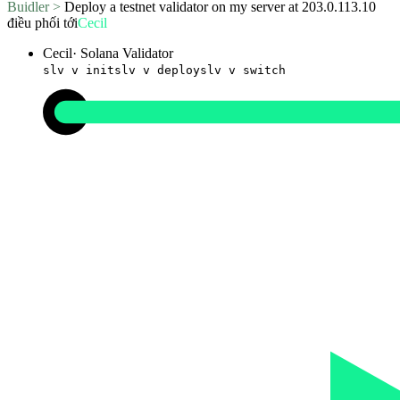
Buidler >
Deploy a testnet validator on my server at 203.0.113.10
điều phối tới
Cecil
Cecil
·
Solana Validator
slv v init
slv v deploy
slv v switch