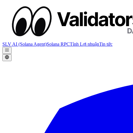
SLV AI (Solana Agent)
Solana RPC
Tính Lợi nhuận
Tin tức