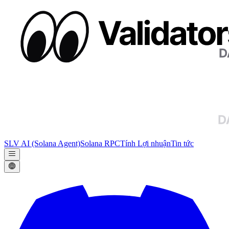
SLV AI (Solana Agent)
Solana RPC
Tính Lợi nhuận
Tin tức