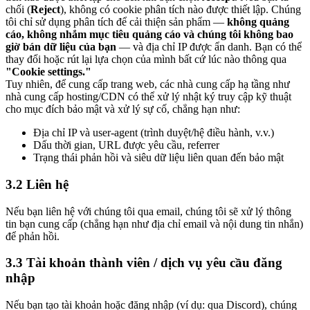
chối (
Reject
), không có cookie phân tích nào được thiết lập. Chúng
tôi chỉ sử dụng phân tích để cải thiện sản phẩm —
không quảng
cáo, không nhắm mục tiêu quảng cáo và chúng tôi không bao
giờ bán dữ liệu của bạn
— và địa chỉ IP được ẩn danh. Bạn có thể
thay đổi hoặc rút lại lựa chọn của mình bất cứ lúc nào thông qua
"Cookie settings."
Tuy nhiên, để cung cấp trang web, các nhà cung cấp hạ tầng như
nhà cung cấp hosting/CDN có thể xử lý nhật ký truy cập kỹ thuật
cho mục đích bảo mật và xử lý sự cố, chẳng hạn như:
Địa chỉ IP và user-agent (trình duyệt/hệ điều hành, v.v.)
Dấu thời gian, URL được yêu cầu, referrer
Trạng thái phản hồi và siêu dữ liệu liên quan đến bảo mật
3.2 Liên hệ
Nếu bạn liên hệ với chúng tôi qua email, chúng tôi sẽ xử lý thông
tin bạn cung cấp (chẳng hạn như địa chỉ email và nội dung tin nhắn)
để phản hồi.
3.3 Tài khoản thành viên / dịch vụ yêu cầu đăng
nhập
Nếu bạn tạo tài khoản hoặc đăng nhập (ví dụ: qua Discord), chúng