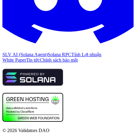
SLV AI (Solana Agent)
Solana RPC
Tính Lợi nhuận
White Paper
Tin tức
Chính sách bảo mật
©
2026
Validators DAO