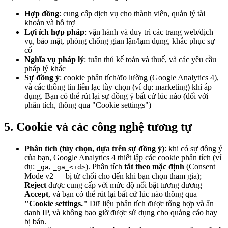
Hợp đồng
: cung cấp dịch vụ cho thành viên, quản lý tài
khoản và hỗ trợ
Lợi ích hợp pháp
: vận hành và duy trì các trang web/dịch
vụ, bảo mật, phòng chống gian lận/lạm dụng, khắc phục sự
cố
Nghĩa vụ pháp lý
: tuân thủ kế toán và thuế, và các yêu cầu
pháp lý khác
Sự đồng ý
: cookie phân tích/đo lường (Google Analytics 4),
và các thông tin liên lạc tùy chọn (ví dụ: marketing) khi áp
dụng. Bạn có thể rút lại sự đồng ý bất cứ lúc nào (đối với
phân tích, thông qua "Cookie settings")
5. Cookie và các công nghệ tương tự
Phân tích (tùy chọn, dựa trên sự đồng ý)
: khi có sự đồng ý
của bạn, Google Analytics 4 thiết lập các cookie phân tích (ví
dụ:
,
). Phân tích
tắt theo mặc định
(Consent
_ga
_ga_<id>
Mode v2 — bị từ chối cho đến khi bạn chọn tham gia);
Reject
được cung cấp với mức độ nổi bật tương đương
Accept
, và bạn có thể rút lại bất cứ lúc nào thông qua
"Cookie settings."
Dữ liệu phân tích được tổng hợp và ẩn
danh IP, và không bao giờ được sử dụng cho quảng cáo hay
bị bán.