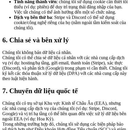
Tính năng thành viên
: chúng tôi sử dụng cookie cần thiết tối
thiểu (ví dụ: phiên) để duy trì trạng thái đăng nhập của bạn.
Việc tắt chúng có thể ảnh hưởng đến một số chức năng.
Dịch vụ bên thứ ba
: Stripe và Discord có thể sử dụng
cookie/công nghệ riêng của họ (nằm ngoài tầm kiểm soát của
chúng tôi).
6. Chia sẻ và bên xử lý
Chúng tôi không bán dữ liệu cá nhân.
Chúng tôi có thể chia sẻ dữ liệu cá nhân với các nhà cung cấp dịch
vụ (ví dụ: hosting/hạ tầng, gửi email, thanh toán (Stripe), xác thực
(Discord), và phân tích (Google)) trong phạm vi cần thiết. Chúng tôi
ký kết các thỏa thuận xử lý dữ liệu (DPA) với các nhà cung cấp này
theo luật hiện hành.
7. Chuyển dữ liệu quốc tế
Chúng tôi có trụ sở tại Khu vực Kinh tế Châu Âu (EEA), nhưng
các nhà cung cấp dịch vụ của chúng tôi (ví dụ: Stripe, Discord,
Google) và vị trí hạ tầng có thể liên quan đến việc xử lý dữ liệu bên
ngoài EEA (ví dụ: Hoa Kỳ).
Trong những trường hợp đó, chúng tôi sử dụng các biện pháp bảo
vệ thích hợp như Điều khoản Hợp đồng Tiêu chuẩn (SCC) và giảm