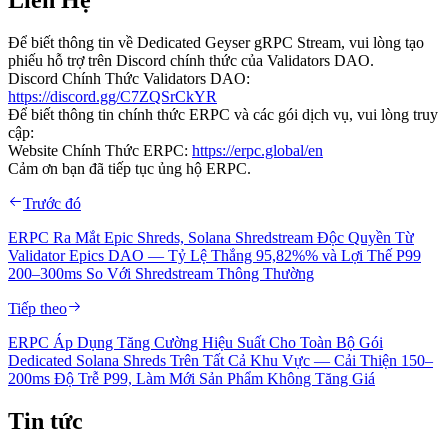
Để biết thông tin về Dedicated Geyser gRPC Stream, vui lòng tạo
phiếu hỗ trợ trên Discord chính thức của Validators DAO.
Discord Chính Thức Validators DAO:
https://discord.gg/C7ZQSrCkYR
Để biết thông tin chính thức ERPC và các gói dịch vụ, vui lòng truy
cập:
Website Chính Thức ERPC:
https://erpc.global/en
Cảm ơn bạn đã tiếp tục ủng hộ ERPC.
Trước đó
ERPC Ra Mắt Epic Shreds, Solana Shredstream Độc Quyền Từ
Validator Epics DAO — Tỷ Lệ Thắng 95,82%% và Lợi Thế P99
200–300ms So Với Shredstream Thông Thường
Tiếp theo
ERPC Áp Dụng Tăng Cường Hiệu Suất Cho Toàn Bộ Gói
Dedicated Solana Shreds Trên Tất Cả Khu Vực — Cải Thiện 150–
200ms Độ Trễ P99, Làm Mới Sản Phẩm Không Tăng Giá
Tin tức