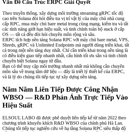
Vấn Đề Cấu Trúc ERPC Giải Quyết
Theo truyền thống, xây dựng môi trường streaming gRPC tốc độ
cao trên Solana đòi hỏi điều tra vị trí vật lý của máy chủ nhà cung
cấp RPC, mua máy chủ bare metal trong cùng mạng, kiểm tra và tắt
các tính năng giới hạn hiệu suất, và tinh chỉnh toàn bộ stack ở cấp
OS — tất cả đều đòi hỏi chuyên môn rộng và sâu.
ERPC tích hợp nền tảng Solana RPC với máy chủ bare metal, VPS,
Shreds, gRPC và Unlimited Endpoints mà người dùng triển khai, tất
cả trong một nền tảng duy nhất. Chỉ cần triển khai trong nền tảng là
có điều kiện giao tiếp nhanh nhất, cấu hình tối ưu sẵn và tinh chỉnh
chuyên biệt Solana ngay từ đầu.
Bạn có thể truy cập môi trường nhanh nhất mà không cần chuyên
môn sâu về trung tâm dữ liệu — đây là triết lý thiết kế của ERPC,
và là lý do chúng tôi tiếp tục tự xây dựng nền tảng.
Năm Năm Liên Tiếp Được Công Nhận
WBSO — R&D Phản Ánh Trực Tiếp Vào
Hiệu Suất
ELSOUL LABO đã được phê duyệt liên tiếp kể từ năm 2022 theo
chương trình khuyến khích R&D WBSO của chính phủ Hà Lan.
Chúng tôi tiếp tục nghiên cứu về hạ tầng Solana RPC siêu thấp độ