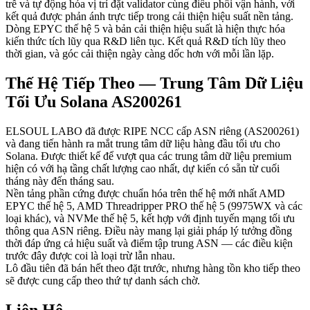
trễ và tự động hóa vị trí đặt validator cùng điều phối vận hành, với
kết quả được phản ánh trực tiếp trong cải thiện hiệu suất nền tảng.
Dòng EPYC thế hệ 5 và bản cải thiện hiệu suất là hiện thực hóa
kiến thức tích lũy qua R&D liên tục. Kết quả R&D tích lũy theo
thời gian, và góc cải thiện ngày càng dốc hơn với mỗi lần lặp.
Thế Hệ Tiếp Theo — Trung Tâm Dữ Liệu
Tối Ưu Solana AS200261
ELSOUL LABO đã được RIPE NCC cấp ASN riêng (AS200261)
và đang tiến hành ra mắt trung tâm dữ liệu hàng đầu tối ưu cho
Solana. Được thiết kế để vượt qua các trung tâm dữ liệu premium
hiện có với hạ tầng chất lượng cao nhất, dự kiến có sẵn từ cuối
tháng này đến tháng sau.
Nền tảng phần cứng được chuẩn hóa trên thế hệ mới nhất AMD
EPYC thế hệ 5, AMD Threadripper PRO thế hệ 5 (9975WX và các
loại khác), và NVMe thế hệ 5, kết hợp với định tuyến mạng tối ưu
thông qua ASN riêng. Điều này mang lại giải pháp lý tưởng đồng
thời đáp ứng cả hiệu suất và điểm tập trung ASN — các điều kiện
trước đây được coi là loại trừ lẫn nhau.
Lô đầu tiên đã bán hết theo đặt trước, nhưng hàng tồn kho tiếp theo
sẽ được cung cấp theo thứ tự danh sách chờ.
Liên Hệ