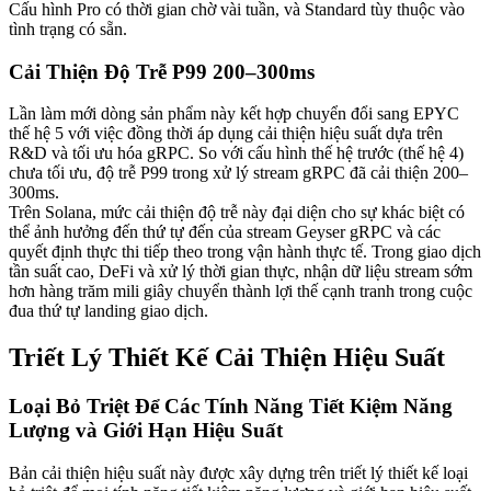
Cấu hình Pro có thời gian chờ vài tuần, và Standard tùy thuộc vào
tình trạng có sẵn.
Cải Thiện Độ Trễ P99 200–300ms
Lần làm mới dòng sản phẩm này kết hợp chuyển đổi sang EPYC
thế hệ 5 với việc đồng thời áp dụng cải thiện hiệu suất dựa trên
R&D và tối ưu hóa gRPC. So với cấu hình thế hệ trước (thế hệ 4)
chưa tối ưu, độ trễ P99 trong xử lý stream gRPC đã cải thiện 200–
300ms.
Trên Solana, mức cải thiện độ trễ này đại diện cho sự khác biệt có
thể ảnh hưởng đến thứ tự đến của stream Geyser gRPC và các
quyết định thực thi tiếp theo trong vận hành thực tế. Trong giao dịch
tần suất cao, DeFi và xử lý thời gian thực, nhận dữ liệu stream sớm
hơn hàng trăm mili giây chuyển thành lợi thế cạnh tranh trong cuộc
đua thứ tự landing giao dịch.
Triết Lý Thiết Kế Cải Thiện Hiệu Suất
Loại Bỏ Triệt Để Các Tính Năng Tiết Kiệm Năng
Lượng và Giới Hạn Hiệu Suất
Bản cải thiện hiệu suất này được xây dựng trên triết lý thiết kế loại