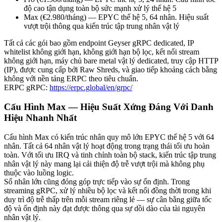
độ cao tận dụng toàn bộ sức mạnh xử lý thế hệ 5
Max (€2.980/tháng) — EPYC thế hệ 5, 64 nhân. Hiệu suất
vượt trội thông qua kiến trúc tập trung nhân vật lý
Tất cả các gói bao gồm endpoint Geyser gRPC dedicated, IP
whitelist không giới hạn, không giới hạn bộ lọc, kết nối stream
không giới hạn, máy chủ bare metal vật lý dedicated, truy cập HTTP
(IP), được cung cấp bởi Raw Shreds, và giao tiếp khoảng cách bằng
không với nền tảng ERPC theo tiêu chuẩn.
ERPC gRPC:
https://erpc.global/en/grpc/
Cấu Hình Max — Hiệu Suất Xứng Đáng Với Danh
Hiệu Nhanh Nhất
Cấu hình Max có kiến trúc nhân quy mô lớn EPYC thế hệ 5 với 64
nhân. Tất cả 64 nhân vật lý hoạt động trong trạng thái tối ưu hoàn
toàn. Với tối ưu IRQ và tinh chỉnh toàn bộ stack, kiến trúc tập trung
nhân vật lý này mang lại cải thiện độ trễ vượt trội mà không phụ
thuộc vào luồng logic.
Số nhân lớn cũng đóng góp trực tiếp vào sự ổn định. Trong
streaming gRPC, xử lý nhiều bộ lọc và kết nối đồng thời trong khi
duy trì độ trễ thấp trên mỗi stream riêng lẻ — sự cân bằng giữa tốc
độ và ổn định này đạt được thông qua sự dồi dào của tài nguyên
nhân vật lý.