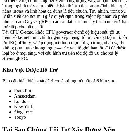
bỏ triệt để mọi tính năng tiết kiệm năng lượng và giới hạn hiệu suất.
Trong ngành máy chủ, thiết kế bảo thủ ưu tiên sự ổn định, hiệu quả
năng lượng và linh hoạt đa dụng là tiêu chuẩn. Tuy nhiên, trong xử
lý tần suất cao nơi mili giây quyết định trong việc tiếp nhận và phân
phối stream Geyser gRPC, các cài đặt bảo thủ này trở thành giới hạn
trực tiếp cho hiệu suất.
Tắt CPU C-state, khóa CPU governor ở chế độ hiệu suất, tối ưu
tham số kernel, tinh chỉnh ngăn xếp mạng, tối ưu cài đặt bộ nhớ, tối
ưu IRQ affinity, và áp dụng mô hình thực thi tập trung nhân vật lý
không phụ thuộc luồng logic — các yếu tố giới hạn tốc độ đã được
loại bỏ ở mọi tầng, với cấu hình ưu tiên tốc độ tối ưu cho xử lý
stream gRPC.
Khu Vực Được Hỗ Trợ
Bản cải thiện hiệu suất đã được áp dụng trên tất cả 6 khu vực:
Frankfurt
Amsterdam
London
New York
Singapore
Tokyo
Tại Sao Chúng Tôi Tự Xây Dựng Nền