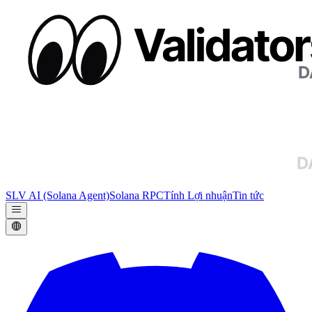
SLV AI (Solana Agent)
Solana RPC
Tính Lợi nhuận
Tin tức