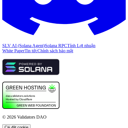
SLV AI (Solana Agent)
Solana RPC
Tính Lợi nhuận
White Paper
Tin tức
Chính sách bảo mật
©
2026
Validators DAO
Cài đặt cookie