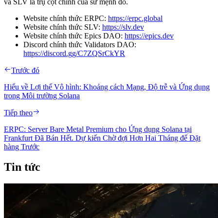
và SLV là trụ cột chính của sứ mệnh đó.
Website chính thức ERPC:
https://erpc.global
Website chính thức SLV:
https://slv.dev
Website chính thức Epics DAO:
https://epics.dev
Discord chính thức Validators DAO:
https://discord.gg/C7ZQSrCkYR
Trước đó
Hiểu về Lợi thế Vô hình: Khoảng cách Mạng, Độ trễ và Ứng dụng
trong Môi trường Solana
Tiếp theo
ERPC: Server Bare Metal Premium cho Ứng dụng Solana tại
Frankfurt Đã Bán Hết. Dự kiến Chờ đợi Hơn Hai Tháng để Đặt
hàng Trước
Tin tức