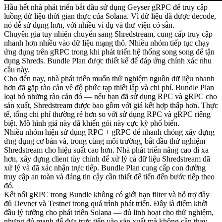
Hầu hết nhà phát triển bắt đầu sử dụng Geyser gRPC để truy cập
luồng dữ liệu thời gian thực của Solana. Vì dữ liệu đã được decode,
nó dễ sử dụng hơn, với nhiều ví dụ và thư viện có sẵn.
Chuyên gia tuy nhiên chuyển sang Shredstream, cung cấp truy cập
nhanh hơn nhiều vào dữ liệu mạng thô. Nhiều nhóm tiếp tục chạy
ứng dụng trên gRPC trong khi phát triển hệ thống song song để tận
dụng Shreds. Bundle Plan được thiết kế để đáp ứng chính xác nhu
cầu này.
Cho đến nay, nhà phát triển muốn thử nghiệm nguồn dữ liệu nhanh
hơn đã gặp rào cản về độ phức tạp thiết lập và chi phí. Bundle Plan
loại bỏ những rào cản đó — nếu bạn đã sử dụng RPC và gRPC cho
sản xuất, Shredstream được bao gồm với giá kết hợp thấp hơn. Thực
tế, tổng chi phí thường rẻ hơn so với sử dụng RPC và gRPC riêng
biệt. Mô hình giá này đã khiến gói này cực kỳ phổ biến.
Nhiều nhóm hiện sử dụng RPC + gRPC để nhanh chóng xây dựng
ứng dụng cơ bản và, trong cùng môi trường, bắt đầu thử nghiệm
Shredstream cho hiệu suất cao hơn. Nhà phát triển nâng cao đi xa
hơn, xây dựng client tùy chỉnh để xử lý cả dữ liệu Shredstream đã
xử lý và đã xác nhận trực tiếp. Bundle Plan cung cấp con đường
truy cập an toàn và đáng tin cậy cần thiết để tiến đến bước tiếp theo
đó.
Kết nối gRPC trong Bundle không có giới hạn filter và hỗ trợ đầy
đủ Devnet và Testnet trong quá trình phát triển. Đây là điểm khởi
đầu lý tưởng cho phát triển Solana — đủ linh hoạt cho thử nghiệm,
nhưng đủ mạnh để đưa trực tiếp vào sản xuất mà không cần thay