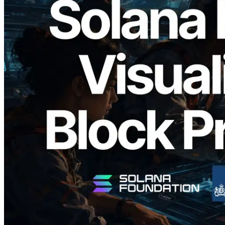
2026.05.24
Validators Solutions ra mắt Solana Block
Analyzer — Trực quan hóa thời gian tạo
block và validator phụ trách theo từng
slot
Đọc bài viết này
Xem thêm