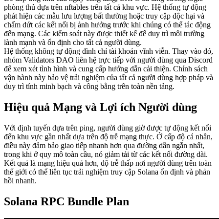
phòng thủ dựa trên nftables trên tất cả khu vực. Hệ thống tự động
phát hiện các mẫu lưu lượng bất thường hoặc truy cập độc hại và
chấm dứt các kết nối bị ảnh hưởng trước khi chúng có thể tác động
đến mạng. Các kiểm soát này được thiết kế để duy trì môi trường
lành mạnh và ổn định cho tất cả người dùng.
Hệ thống không tự động đình chỉ tài khoản vĩnh viễn. Thay vào đó,
nhóm Validators DAO liên hệ trực tiếp với người dùng qua Discord
để xem xét tình hình và cung cấp hướng dẫn cải thiện. Chính sách
vận hành này bảo vệ trải nghiệm của tất cả người dùng hợp pháp và
duy trì tính minh bạch và công bằng trên toàn nền tảng.
Hiệu quả Mạng và Lợi ích Người dùng
Với định tuyến dựa trên ping, người dùng giờ được tự động kết nối
đến khu vực gần nhất dựa trên độ trễ mạng thực. Ở cấp độ cá nhân,
điều này đảm bảo giao tiếp nhanh hơn qua đường dẫn ngắn nhất,
trong khi ở quy mô toàn cầu, nó giảm tải từ các kết nối đường dài.
Kết quả là mạng hiệu quả hơn, độ trễ thấp nơi người dùng trên toàn
thế giới có thể liên tục trải nghiệm truy cập Solana ổn định và phản
hồi nhanh.
Solana RPC Bundle Plan