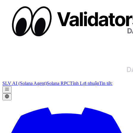
SLV AI (Solana Agent)
Solana RPC
Tính Lợi nhuận
Tin tức