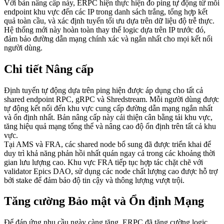
Với bản nâng cấp này, ERPC hiện thực hiện đo ping tự động từ mỗi
endpoint khu vực đến các IP trong danh sách trắng, tổng hợp kết
quả toàn cầu, và xác định tuyến tối ưu dựa trên dữ liệu độ trễ thực.
Hệ thống mới này hoàn toàn thay thế logic dựa trên IP trước đó,
đảm bảo đường dẫn mạng chính xác và ngắn nhất cho mọi kết nối
người dùng.
Chi tiết Nâng cấp
Định tuyến tự động dựa trên ping hiện được áp dụng cho tất cả
shared endpoint RPC, gRPC và Shredstream. Mỗi người dùng được
tự động kết nối đến khu vực cung cấp đường dẫn mạng ngắn nhất
và ổn định nhất. Bản nâng cấp này cải thiện cân bằng tải khu vực,
tăng hiệu quả mạng tổng thể và nâng cao độ ổn định trên tất cả khu
vực.
Tại AMS và FRA, các shared node bổ sung đã được triển khai để
duy trì khả năng phản hồi nhất quán ngay cả trong các khoảng thời
gian lưu lượng cao. Khu vực FRA tiếp tục hợp tác chặt chẽ với
validator Epics DAO, sử dụng các node chất lượng cao được hỗ trợ
bởi stake để đảm bảo độ tin cậy và thông lượng vượt trội.
Tăng cường Bảo mật và Ổn định Mạng
Để đáp ứng nhu cầu ngày càng tăng, ERPC đã tăng cường logic