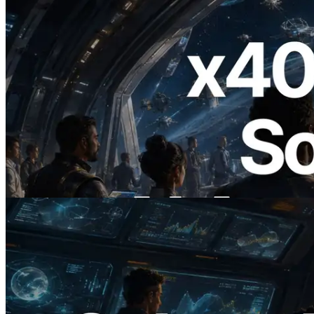
2026.07.04
ERPC ra mắt Solana RPC hỗ trợ x402 —
Mở ra thời đại AI Agent trả tiền theo nhu
cầu cho API cần dùng
Đọc bài viết này