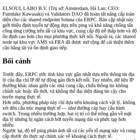
ELSOUL LABO B.V. (Trụ sở: Amsterdam, Hà Lan; CEO:
Fumitake Kawasaki) và Validators DAO đã hoàn tất nâng cấp toàn
diện cho các shared endpoint Solana của ERPC. Bản cập nhật này
giới thiệu định tuyến tự động dựa trên ping và khả năng chống tấn
công tăng cường trên tất cả khu vực, cung cấp độ trễ thấp hơn và độ
ổn định cao hơn cho mọi phương thức kết nối. Ngoài ra, các shared
node tại khu vực AMS và FRA đã được mở rộng để cải thiện thêm
cân bằng tải và ổn định giao tiếp.
Bối cảnh
Trước đây, ERPC ước tính khu vực gần nhất dựa trên thông tin địa
lý của địa chỉ IP để tự động gán đích kết nối. Tuy nhiên, dữ liệu IP
thường khác nhau giữa các nhà cung cấp, chứa thông tin không
chính xác hoặc lỗi thời, và không thể đại diện đáng tin cậy cho
tuyến mạng thực tế.
Hơn nữa, phương pháp này chỉ dựa trên khoảng cách vật lý, không
xét đến cấu trúc mạng thực tế — như đường cáp hay cấu hình
switch. Trong nhiều trường hợp, hai vị trí có thể trông gần về mặt
địa lý nhưng bị ngăn cách bởi tuyến mạng dài và phức tạp hơn
nhiều.
Ngược lại, độ trễ ping phản ánh tất cả các yếu tố mạng này và cung
cấp thước đo thực sự chính xác về khoảng cách thực tế.