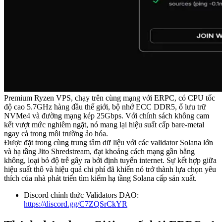
Premium Ryzen VPS, chạy trên cùng mạng với ERPC, có CPU tốc
độ cao 5.7GHz hàng đầu thế giới, bộ nhớ ECC DDR5, ổ lưu trữ
NVMe4 và đường mạng kép 25Gbps. Với chính sách không cam
kết vượt mức nghiêm ngặt, nó mang lại hiệu suất cấp bare-metal
ngay cả trong môi trường ảo hóa.
Được đặt trong cùng trung tâm dữ liệu với các validator Solana lớn
và hạ tầng Jito Shredstream, đạt khoảng cách mạng gần bằng
không, loại bỏ độ trễ gây ra bởi định tuyến internet. Sự kết hợp giữa
hiệu suất thô và hiệu quả chi phí đã khiến nó trở thành lựa chọn yêu
thích của nhà phát triển tìm kiếm hạ tầng Solana cấp sản xuất.
Discord chính thức Validators DAO:
https://discord.gg/C7ZQSrCkYR