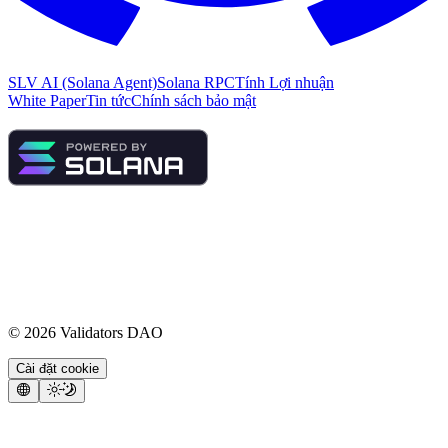
SLV AI (Solana Agent)
Solana RPC
Tính Lợi nhuận
White Paper
Tin tức
Chính sách bảo mật
©
2026
Validators DAO
Cài đặt cookie