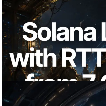
2026.08.05
ERPC mở rộng Solana Leader Slot API
với phép đo ping từ 7 khu vực toàn cầu —
Validators Information API cũng chính
thức ra mắt
Đọc bài viết này