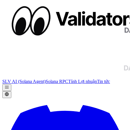
SLV AI (Solana Agent)
Solana RPC
Tính Lợi nhuận
Tin tức