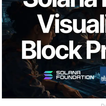
2026.05.24
Validators Solutions ra mắt Solana Block
Analyzer — Trực quan hóa thời gian tạo
block và validator phụ trách theo từng
slot
Đọc bài viết này
Xem thêm