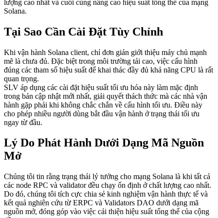
lượng cao nhất và cuối cùng nâng cao hiệu suất tổng thể của mạng
Solana.
Tại Sao Cần Cài Đặt Tùy Chỉnh
Khi vận hành Solana client, chỉ đơn giản giới thiệu máy chủ mạnh
mẽ là chưa đủ. Đặc biệt trong môi trường tải cao, việc cấu hình
đúng các tham số hiệu suất để khai thác đầy đủ khả năng CPU là rất
quan trọng.
SLV áp dụng các cài đặt hiệu suất tối ưu hóa này làm mặc định
trong bản cập nhật mới nhất, giải quyết thách thức mà các nhà vận
hành gặp phải khi không chắc chắn về cấu hình tối ưu. Điều này
cho phép nhiều người dùng bắt đầu vận hành ở trạng thái tối ưu
ngay từ đầu.
Lý Do Phát Hành Dưới Dạng Mã Nguồn
Mở
Chúng tôi tin rằng trạng thái lý tưởng cho mạng Solana là khi tất cả
các node RPC và validator đều chạy ổn định ở chất lượng cao nhất.
Do đó, chúng tôi tích cực chia sẻ kinh nghiệm vận hành thực tế và
kết quả nghiên cứu từ ERPC và Validators DAO dưới dạng mã
nguồn mở, đóng góp vào việc cải thiện hiệu suất tổng thể của cộng