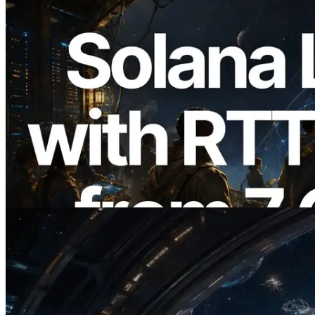
2026.08.05
ERPC mở rộng Solana Leader Slot API
với phép đo ping từ 7 khu vực toàn cầu —
Validators Information API cũng chính
thức ra mắt
Đọc bài viết này