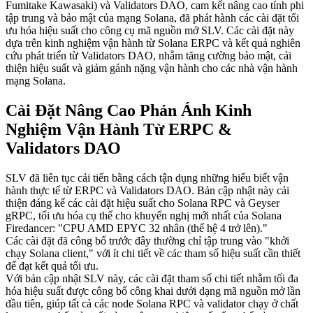
Fumitake Kawasaki) và Validators DAO, cam kết nâng cao tính phi
tập trung và bảo mật của mạng Solana, đã phát hành các cài đặt tối
ưu hóa hiệu suất cho công cụ mã nguồn mở SLV. Các cài đặt này
dựa trên kinh nghiệm vận hành từ Solana ERPC và kết quả nghiên
cứu phát triển từ Validators DAO, nhằm tăng cường bảo mật, cải
thiện hiệu suất và giảm gánh nặng vận hành cho các nhà vận hành
mạng Solana.
Cài Đặt Nâng Cao Phản Ánh Kinh
Nghiệm Vận Hành Từ ERPC &
Validators DAO
SLV đã liên tục cải tiến bằng cách tận dụng những hiểu biết vận
hành thực tế từ ERPC và Validators DAO. Bản cập nhật này cải
thiện đáng kể các cài đặt hiệu suất cho Solana RPC và Geyser
gRPC, tối ưu hóa cụ thể cho khuyến nghị mới nhất của Solana
Firedancer: "CPU AMD EPYC 32 nhân (thế hệ 4 trở lên)."
Các cài đặt đã công bố trước đây thường chỉ tập trung vào "khởi
chạy Solana client," với ít chi tiết về các tham số hiệu suất cần thiết
để đạt kết quả tối ưu.
Với bản cập nhật SLV này, các cài đặt tham số chi tiết nhằm tối đa
hóa hiệu suất được công bố công khai dưới dạng mã nguồn mở lần
đầu tiên, giúp tất cả các node Solana RPC và validator chạy ở chất