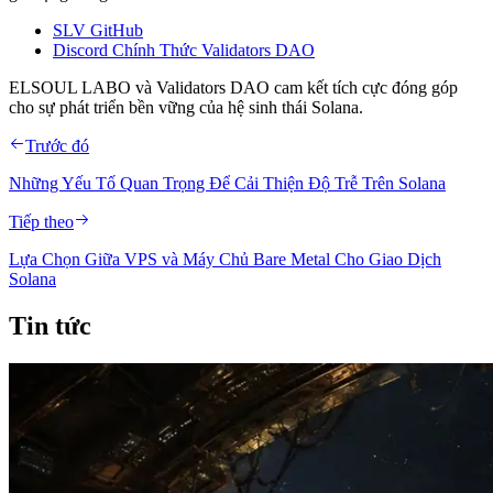
SLV GitHub
Discord Chính Thức Validators DAO
ELSOUL LABO và Validators DAO cam kết tích cực đóng góp
cho sự phát triển bền vững của hệ sinh thái Solana.
Trước đó
Những Yếu Tố Quan Trọng Để Cải Thiện Độ Trễ Trên Solana
Tiếp theo
Lựa Chọn Giữa VPS và Máy Chủ Bare Metal Cho Giao Dịch
Solana
Tin tức