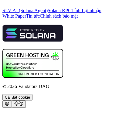
SLV AI (Solana Agent)
Solana RPC
Tính Lợi nhuận
White Paper
Tin tức
Chính sách bảo mật
©
2026
Validators DAO
Cài đặt cookie