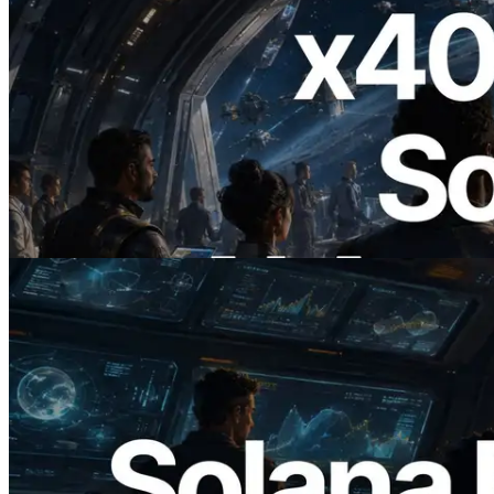
2026.07.04
ERPC ra mắt Solana RPC hỗ trợ x402 —
Mở ra thời đại AI Agent trả tiền theo nhu
cầu cho API cần dùng
Đọc bài viết này