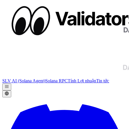
SLV AI (Solana Agent)
Solana RPC
Tính Lợi nhuận
Tin tức