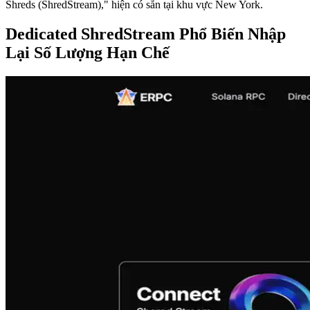
Shreds (ShredStream)," hiện có sẵn tại khu vực New York.
Dedicated ShredStream Phổ Biến Nhập
Lại Số Lượng Hạn Chế