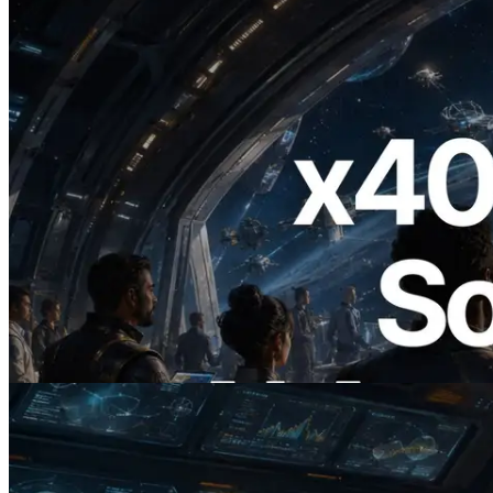
2026.07.04
ERPC ra mắt Solana RPC hỗ trợ x402 —
Mở ra thời đại AI Agent trả tiền theo nhu
cầu cho API cần dùng
Đọc bài viết này