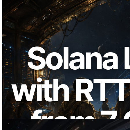
2026.08.05
ERPC mở rộng Solana Leader Slot API
với phép đo ping từ 7 khu vực toàn cầu —
Validators Information API cũng chính
thức ra mắt
Đọc bài viết này