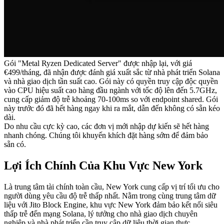
Gói "Metal Ryzen Dedicated Server" được nhập lại, với giá
€499/tháng, đã nhận được đánh giá xuất sắc từ nhà phát triển Solana
và nhà giao dịch tần suất cao. Gói này có quyền truy cập độc quyền
vào CPU hiệu suất cao hàng đầu ngành với tốc độ lên đến 5.7GHz,
cung cấp giảm độ trễ khoảng 70-100ms so với endpoint shared. Gói
này trước đó đã hết hàng ngay khi ra mắt, dẫn đến không có sẵn kéo
dài.
Do nhu cầu cực kỳ cao, các đơn vị mới nhập dự kiến sẽ hết hàng
nhanh chóng. Chúng tôi khuyến khích đặt hàng sớm để đảm bảo
sẵn có.
Lợi Ích Chính Của Khu Vực New York
Là trung tâm tài chính toàn cầu, New York cung cấp vị trí tối ưu cho
người dùng yêu cầu độ trễ thấp nhất. Nằm trong cùng trung tâm dữ
liệu với Jito Block Engine, khu vực New York đảm bảo kết nối siêu
thấp trễ đến mạng Solana, lý tưởng cho nhà giao dịch chuyên
nghiệp và nhà phát triển cần truy cập dữ liệu thời gian thực.