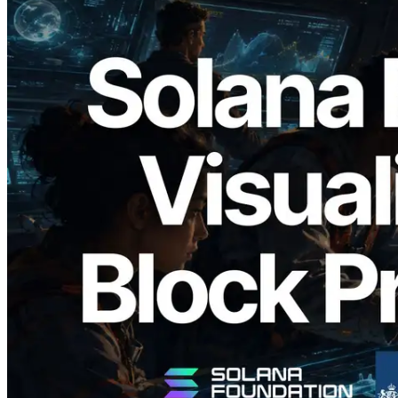
2026.05.24
Validators Solutions ra mắt Solana Block
Analyzer — Trực quan hóa thời gian tạo
block và validator phụ trách theo từng
slot
Đọc bài viết này
Xem thêm