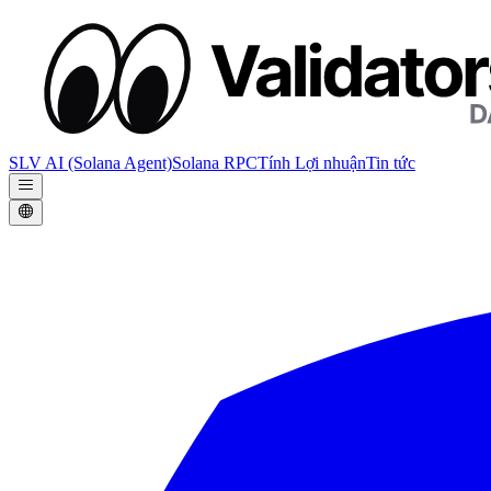
SLV AI (Solana Agent)
Solana RPC
Tính Lợi nhuận
Tin tức