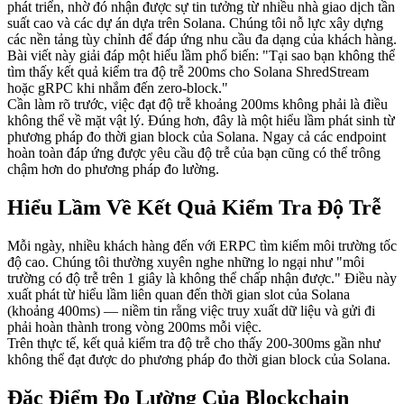
phát triển, nhờ đó nhận được sự tin tưởng từ nhiều nhà giao dịch tần
suất cao và các dự án dựa trên Solana. Chúng tôi nỗ lực xây dựng
các nền tảng tùy chỉnh để đáp ứng nhu cầu đa dạng của khách hàng.
Bài viết này giải đáp một hiểu lầm phổ biến: "Tại sao bạn không thể
tìm thấy kết quả kiểm tra độ trễ 200ms cho Solana ShredStream
hoặc gRPC khi nhắm đến zero-block."
Cần làm rõ trước, việc đạt độ trễ khoảng 200ms không phải là điều
không thể về mặt vật lý. Đúng hơn, đây là một hiểu lầm phát sinh từ
phương pháp đo thời gian block của Solana. Ngay cả các endpoint
hoàn toàn đáp ứng được yêu cầu độ trễ của bạn cũng có thể trông
chậm hơn do phương pháp đo lường.
Hiểu Lầm Về Kết Quả Kiểm Tra Độ Trễ
Mỗi ngày, nhiều khách hàng đến với ERPC tìm kiếm môi trường tốc
độ cao. Chúng tôi thường xuyên nghe những lo ngại như "môi
trường có độ trễ trên 1 giây là không thể chấp nhận được." Điều này
xuất phát từ hiểu lầm liên quan đến thời gian slot của Solana
(khoảng 400ms) — niềm tin rằng việc truy xuất dữ liệu và gửi đi
phải hoàn thành trong vòng 200ms mỗi việc.
Trên thực tế, kết quả kiểm tra độ trễ cho thấy 200-300ms gần như
không thể đạt được do phương pháp đo thời gian block của Solana.
Đặc Điểm Đo Lường Của Blockchain