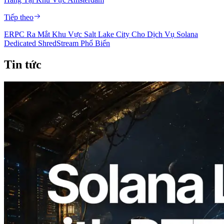
Tiếp theo
ERPC Ra Mắt Khu Vực Salt Lake City Cho Dịch Vụ Solana
Dedicated ShredStream Phổ Biến
Tin tức
2026.08.05
ERPC mở rộng Solana Leader Slot API