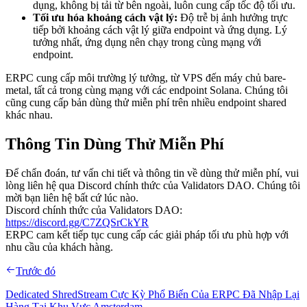
dụng, không bị tải từ bên ngoài, luôn cung cấp tốc độ tối ưu.
Tối ưu hóa khoảng cách vật lý:
Độ trễ bị ảnh hưởng trực
tiếp bởi khoảng cách vật lý giữa endpoint và ứng dụng. Lý
tưởng nhất, ứng dụng nên chạy trong cùng mạng với
endpoint.
ERPC cung cấp môi trường lý tưởng, từ VPS đến máy chủ bare-
metal, tất cả trong cùng mạng với các endpoint Solana. Chúng tôi
cũng cung cấp bản dùng thử miễn phí trên nhiều endpoint shared
khác nhau.
Thông Tin Dùng Thử Miễn Phí
Để chẩn đoán, tư vấn chi tiết và thông tin về dùng thử miễn phí, vui
lòng liên hệ qua Discord chính thức của Validators DAO. Chúng tôi
mời bạn liên hệ bất cứ lúc nào.
Discord chính thức của Validators DAO:
https://discord.gg/C7ZQSrCkYR
ERPC cam kết tiếp tục cung cấp các giải pháp tối ưu phù hợp với
nhu cầu của khách hàng.
Trước đó
Dedicated ShredStream Cực Kỳ Phổ Biến Của ERPC Đã Nhập Lại
Hàng Tại Khu Vực Amsterdam