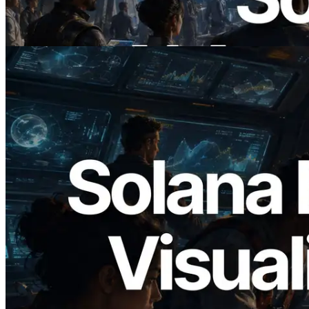
cầu cho API cần dùng
Đọc bài viết này
2026.05.24
Validators Solutions ra mắt Solana Block
Analyzer — Trực quan hóa thời gian tạo
block và validator phụ trách theo từng
slot