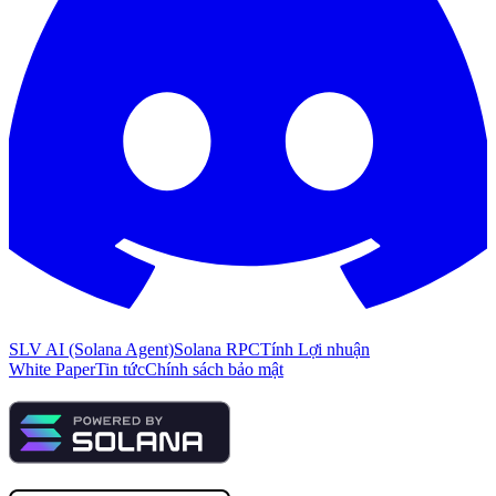
SLV AI (Solana Agent)
Solana RPC
Tính Lợi nhuận
White Paper
Tin tức
Chính sách bảo mật