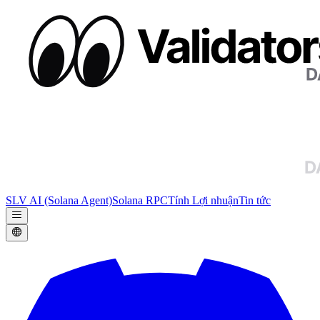
SLV AI (Solana Agent)
Solana RPC
Tính Lợi nhuận
Tin tức