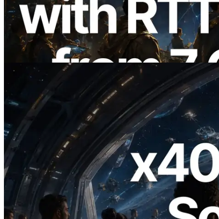
với phép đo ping từ 7 khu vực toàn cầu —
Validators Information API cũng chính
thức ra mắt
Đọc bài viết này
2026.07.04
ERPC ra mắt Solana RPC hỗ trợ x402 —
Mở ra thời đại AI Agent trả tiền theo nhu