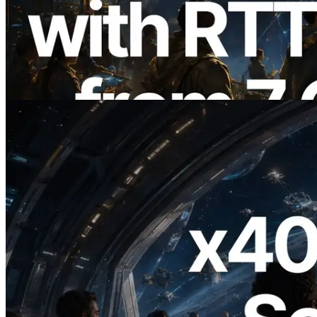
ERPC mở rộng Solana Leader Slot API
với phép đo ping từ 7 khu vực toàn cầu —
Validators Information API cũng chính
thức ra mắt
Đọc bài viết này
2026.07.04
ERPC ra mắt Solana RPC hỗ trợ x402 —
Mở ra thời đại AI Agent trả tiền theo nhu