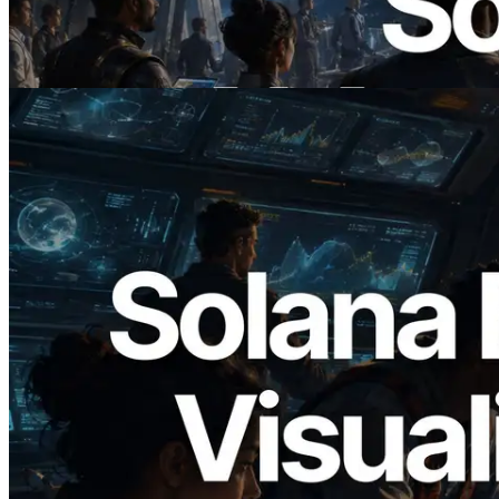
cầu cho API cần dùng
Đọc bài viết này
2026.05.24
Validators Solutions ra mắt Solana Block
Analyzer — Trực quan hóa thời gian tạo
block và validator phụ trách theo từng
slot