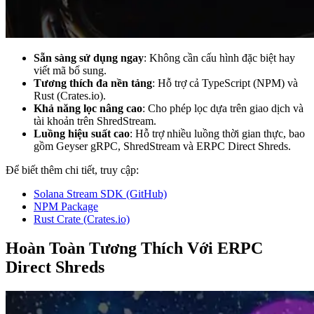
Sẵn sàng sử dụng ngay
: Không cần cấu hình đặc biệt hay
viết mã bổ sung.
Tương thích đa nền tảng
: Hỗ trợ cả TypeScript (NPM) và
Rust (Crates.io).
Khả năng lọc nâng cao
: Cho phép lọc dựa trên giao dịch và
tài khoản trên ShredStream.
Luồng hiệu suất cao
: Hỗ trợ nhiều luồng thời gian thực, bao
gồm Geyser gRPC, ShredStream và ERPC Direct Shreds.
Để biết thêm chi tiết, truy cập:
Solana Stream SDK (GitHub)
NPM Package
Rust Crate (Crates.io)
Hoàn Toàn Tương Thích Với ERPC
Direct Shreds