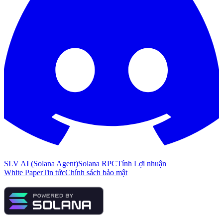
SLV AI (Solana Agent)
Solana RPC
Tính Lợi nhuận
White Paper
Tin tức
Chính sách bảo mật