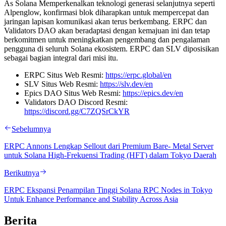
As Solana Memperkenalkan teknologi generasi selanjutnya seperti
Alpenglow, konfirmasi blok diharapkan untuk mempercepat dan
jaringan lapisan komunikasi akan terus berkembang. ERPC dan
Validators DAO akan beradaptasi dengan kemajuan ini dan tetap
berkomitmen untuk meningkatkan pengembang dan pengalaman
pengguna di seluruh Solana ekosistem. ERPC dan SLV diposisikan
sebagai bagian integral dari misi itu.
ERPC Situs Web Resmi:
https://erpc.global/en
SLV Situs Web Resmi:
https://slv.dev/en
Epics DAO Situs Web Resmi:
https://epics.dev/en
Validators DAO Discord Resmi:
https://discord.gg/C7ZQSrCkYR
Sebelumnya
ERPC Annons Lengkap Sellout dari Premium Bare- Metal Server
untuk Solana High-Frekuensi Trading (HFT) dalam Tokyo Daerah
Berikutnya
ERPC Ekspansi Penampilan Tinggi Solana RPC Nodes in Tokyo
Untuk Enhance Performance and Stability Across Asia
Berita