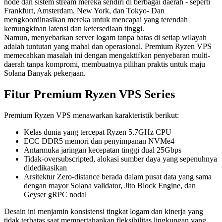
node dan sistem stream mereka sendiri di berbagai daerah - seperti
Frankfurt, Amsterdam, New York, dan Tokyo- Dan
mengkoordinasikan mereka untuk mencapai yang terendah
kemungkinan latensi dan ketersediaan tinggi.
Namun, menyebarkan server logam tanpa batas di setiap wilayah
adalah tuntutan yang mahal dan operasional. Premium Ryzen VPS
memecahkan masalah ini dengan mengaktifkan penyebaran multi-
daerah tanpa kompromi, membuatnya pilihan praktis untuk maju
Solana Banyak pekerjaan.
Fitur Premium Ryzen VPS Series
Premium Ryzen VPS menawarkan karakteristik berikut:
Kelas dunia yang tercepat Ryzen 5.7GHz CPU
ECC DDR5 memori dan penyimpanan NVMe4
Antarmuka jaringan kecepatan tinggi dual 25Gbps
Tidak-oversubscripted, alokasi sumber daya yang sepenuhnya
didedikasikan
Arsitektur Zero-distance berada dalam pusat data yang sama
dengan mayor Solana validator, Jito Block Engine, dan
Geyser gRPC nodal
Desain ini menjamin konsistensi tingkat logam dan kinerja yang
tidak terbatas saat mempertahankan fleksibilitas lingkungan yang