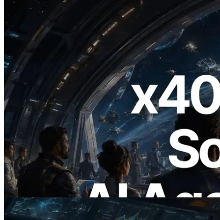
2026.07.04
ERPC Meluncurkan Solana RPC
Berbasis x402 — Era AI Agent
Membayar API yang Dibutuhkan Secara
On Demand
Baca artikel ini