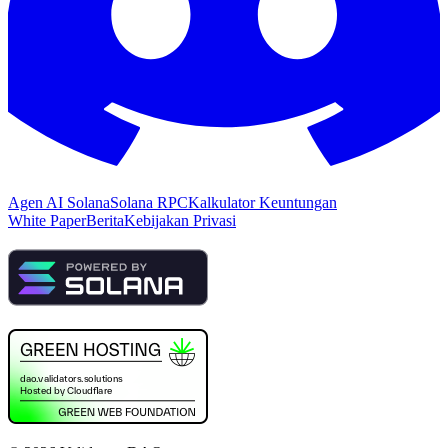
Agen AI Solana
Solana RPC
Kalkulator Keuntungan
White Paper
Berita
Kebijakan Privasi