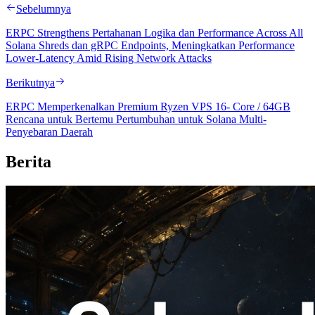
Sebelumnya
ERPC Strengthens Pertahanan Logika dan Performance Across All
Solana Shreds dan gRPC Endpoints, Meningkatkan Performance
Lower-Latency Amid Rising Network Attacks
Berikutnya
ERPC Memperkenalkan Premium Ryzen VPS 16- Core / 64GB
Rencana untuk Bertemu Pertumbuhan untuk Solana Multi-
Penyebaran Daerah
Berita