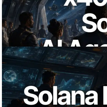
2026.07.04
ERPC Meluncurkan Solana RPC
Berbasis x402 — Era AI Agent
Membayar API yang Dibutuhkan Secara
On Demand
Baca artikel ini
2026.05.24