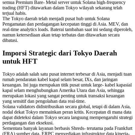
semua Premium Bare- Metal server untuk Solana high-frequency
trading (HFT) ditawarkan dalam Tokyo wilayah sekarang telah
terjual habis.
The Tokyo daerah telah menjadi pusat hub untuk Solana
Pengamatan dan perdagangan kecepatan tinggi di Asia. MEV, dan
real-time analytics loads. Baterai tambahan saat ini sedang diperoleh,
namun ketersediaan akan tetap terbatas dan ditawarkan secara
dibatasi.
Imporsi Strategic dari Tokyo Daerah
untuk HFT
Tokyo adalah salah satu pusat internet terbesar di Asia, menjadi tuan
rumah pendaratan kabel kapal selam besar, IXs, dan jaringan
keuangan. Ini juga merupakan titik pusat untuk large- kabel kapasial
kapal selam menghubungkan Amerika Utara dan Asia, sehingga
merupakan lokasi yang sangat penting untuk transaksi keuangan
yang sensitif dan pengolahan data real-time.
Solana validators didistribusikan secara global, tetapi di dalam Asia,
nodal dekat Tokyo memainkan peran kritis. Kecepatan di mana data
dapat dideteksi dalam Tokyo secara langsung mempengaruhi strategi
perdagangan dan eksekusi.
Sementara banyak layanan berbasis Shreds- terutama pada Frankfurt
(FRA) sumber data, ERPC menyediakan infrastruktur data kinerja-