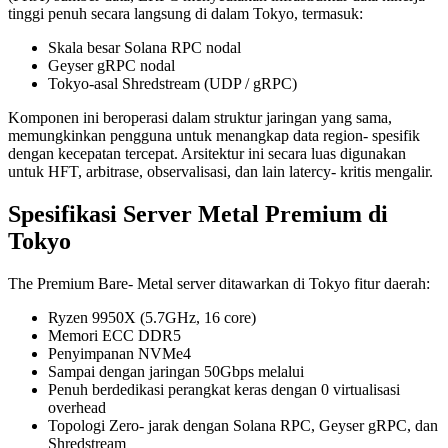
tinggi penuh secara langsung di dalam Tokyo, termasuk:
Skala besar Solana RPC nodal
Geyser gRPC nodal
Tokyo-asal Shredstream (UDP / gRPC)
Komponen ini beroperasi dalam struktur jaringan yang sama,
memungkinkan pengguna untuk menangkap data region- spesifik
dengan kecepatan tercepat. Arsitektur ini secara luas digunakan
untuk HFT, arbitrase, observalisasi, dan lain latercy- kritis mengalir.
Spesifikasi Server Metal Premium di
Tokyo
The Premium Bare- Metal server ditawarkan di Tokyo fitur daerah:
Ryzen 9950X (5.7GHz, 16 core)
Memori ECC DDR5
Penyimpanan NVMe4
Sampai dengan jaringan 50Gbps melalui
Penuh berdedikasi perangkat keras dengan 0 virtualisasi
overhead
Topologi Zero- jarak dengan Solana RPC, Geyser gRPC, dan
Shredstream