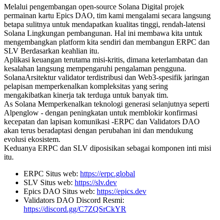
Melalui pengembangan open-source Solana Digital projek
permainan kartu Epics DAO, tim kami mengalami secara langsung
betapa sulitnya untuk mendapatkan kualitas tinggi, rendah-latensi
Solana Lingkungan pembangunan. Hal ini membawa kita untuk
mengembangkan platform kita sendiri dan membangun ERPC dan
SLV Berdasarkan keahlian itu.
Aplikasi keuangan terutama misi-kritis, dimana keterlambatan dan
kesalahan langsung mempengaruhi pengalaman pengguna.
SolanaArsitektur validator terdistribusi dan Web3-spesifik jaringan
pelapisan memperkenalkan kompleksitas yang sering
mengakibatkan kinerja tak terduga untuk banyak tim.
As Solana Memperkenalkan teknologi generasi selanjutnya seperti
Alpenglow - dengan peningkatan untuk memblokir konfirmasi
kecepatan dan lapisan komunikasi -ERPC dan Validators DAO
akan terus beradaptasi dengan perubahan ini dan mendukung
evolusi ekosistem.
Keduanya ERPC dan SLV diposisikan sebagai komponen inti misi
itu.
ERPC Situs web:
https://erpc.global
SLV Situs web:
https://slv.dev
Epics DAO Situs web:
https://epics.dev
Validators DAO Discord Resmi:
https://discord.gg/C7ZQSrCkYR