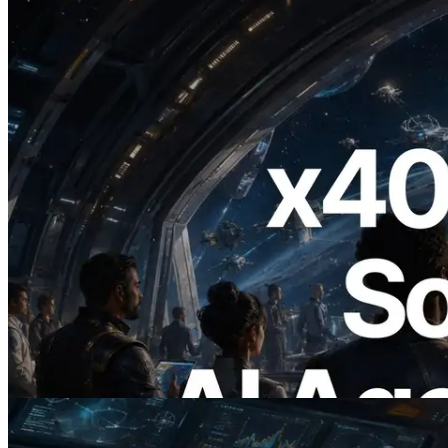
2026.07.04
ERPC Meluncurkan Solana RPC
Berbasis x402 — Era AI Agent
Membayar API yang Dibutuhkan Secara
On Demand
Baca artikel ini