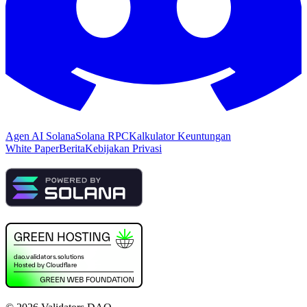
Agen AI Solana
Solana RPC
Kalkulator Keuntungan
White Paper
Berita
Kebijakan Privasi