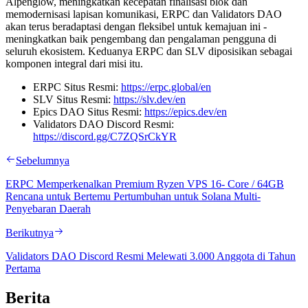
Alpenglow, meningkatkan kecepatan finalisasi blok dan
memodernisasi lapisan komunikasi, ERPC dan Validators DAO
akan terus beradaptasi dengan fleksibel untuk kemajuan ini -
meningkatkan baik pengembang dan pengalaman pengguna di
seluruh ekosistem. Keduanya ERPC dan SLV diposisikan sebagai
komponen integral dari misi itu.
ERPC Situs Resmi:
https://erpc.global/en
SLV Situs Resmi:
https://slv.dev/en
Epics DAO Situs Resmi:
https://epics.dev/en
Validators DAO Discord Resmi:
https://discord.gg/C7ZQSrCkYR
Sebelumnya
ERPC Memperkenalkan Premium Ryzen VPS 16- Core / 64GB
Rencana untuk Bertemu Pertumbuhan untuk Solana Multi-
Penyebaran Daerah
Berikutnya
Validators DAO Discord Resmi Melewati 3.000 Anggota di Tahun
Pertama
Berita