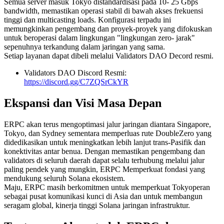
Semua server masuk Tokyo distandardisasi pada 10- 25 Gbps
bandwidth, memastikan operasi stabil di bawah akses frekuensi
tinggi dan multicasting loads. Konfigurasi terpadu ini
memungkinkan pengembang dan proyek-proyek yang difokuskan
untuk beroperasi dalam lingkungan "lingkungan zero- jarak"
sepenuhnya terkandung dalam jaringan yang sama.
Setiap layanan dapat dibeli melalui Validators DAO Decord resmi.
Validators DAO Discord Resmi:
https://discord.gg/C7ZQSrCkYR
Ekspansi dan Visi Masa Depan
ERPC akan terus mengoptimasi jalur jaringan diantara Singapore,
Tokyo, dan Sydney sementara memperluas rute DoubleZero yang
didedikasikan untuk meningkatkan lebih lanjut trans-Pasifik dan
konektivitas antar benua. Dengan memastikan pengembang dan
validators di seluruh daerah dapat selalu terhubung melalui jalur
paling pendek yang mungkin, ERPC Memperkuat fondasi yang
mendukung seluruh Solana ekosistem.
Maju, ERPC masih berkomitmen untuk memperkuat Tokyoperan
sebagai pusat komunikasi kunci di Asia dan untuk membangun
seragam global, kinerja tinggi Solana jaringan infrastruktur.