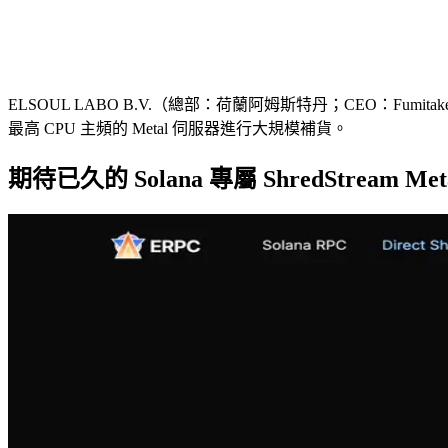
ELSOUL LABO B.V.（總部：荷蘭阿姆斯特丹；CEO：Fumitake K
最高 CPU 主頻的 Metal 伺服器進行大規模補貨。
期待已久的 Solana 專屬 ShredStream Met