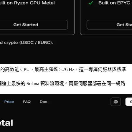
領先的高效能 CPU，最高主頻達 5.7GHz，這一專屬伺服器與標準
，可建立理論上最快的 Solana 資料流環境。兩臺伺服器部署在同一網路