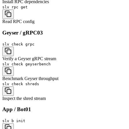
Install RPC dependencies
slv rpc
get
Read RPC config
Geyser / gRPC
03
slv check
grpc
Verify a Geyser gRPC stream
slv check
geyserbench
Benchmark Geyser throughput
slv check
shreds
Inspect the shred stream
App / Bot
01
slv b
init