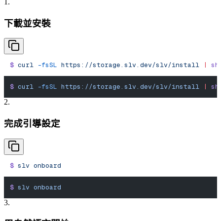
1.
下載並安裝
$
 curl
 -fsSL
 https://storage.slv.dev/slv/install
 |
 sh
$
 curl
 -fsSL
 https://storage.slv.dev/slv/install
 |
 sh
2.
完成引導設定
$
 slv
 onboard
$
 slv
 onboard
3.