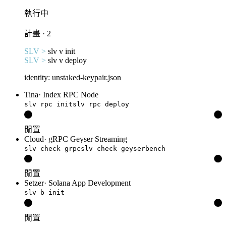
執行中
計畫 · 2
SLV >
slv v init
SLV >
slv v deploy
identity: unstaked-keypair.json
Tina
·
Index RPC Node
slv rpc init
slv rpc deploy
閒置
Cloud
·
gRPC Geyser Streaming
slv check grpc
slv check geyserbench
閒置
Setzer
·
Solana App Development
slv b init
閒置