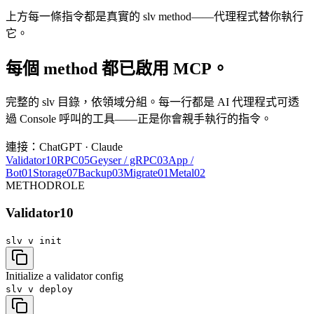
上方每一條指令都是真實的 slv method——代理程式替你執行
它。
每個 method 都已啟用 MCP。
完整的 slv 目錄，依領域分組。每一行都是 AI 代理程式可透
過 Console 呼叫的工具——正是你會親手執行的指令。
連接：ChatGPT · Claude
Validator
10
RPC
05
Geyser / gRPC
03
App /
Bot
01
Storage
07
Backup
03
Migrate
01
Metal
02
METHOD
ROLE
Validator
10
slv v
init
Initialize a validator config
slv v
deploy