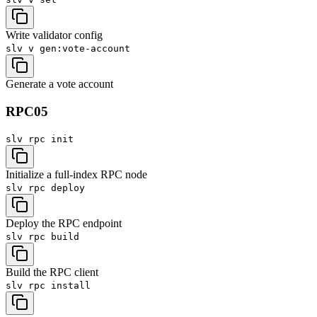
Write validator config
slv v
gen:vote-account
Generate a vote account
RPC
05
slv rpc
init
Initialize a full-index RPC node
slv rpc
deploy
Deploy the RPC endpoint
slv rpc
build
Build the RPC client
slv rpc
install