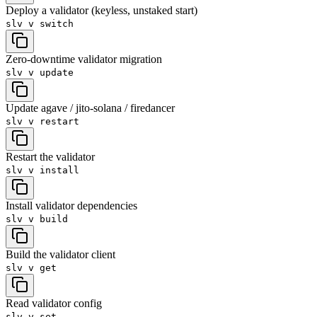
Deploy a validator (keyless, unstaked start)
slv v
switch
Zero-downtime validator migration
slv v
update
Update agave / jito-solana / firedancer
slv v
restart
Restart the validator
slv v
install
Install validator dependencies
slv v
build
Build the validator client
slv v
get
Read validator config
slv v
set