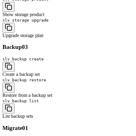
Show storage product
slv storage
upgrade
Upgrade storage plan
Backup
03
slv backup
create
Create a backup set
slv backup
restore
Restore from a backup set
slv backup
list
List backup sets
Migrate
01