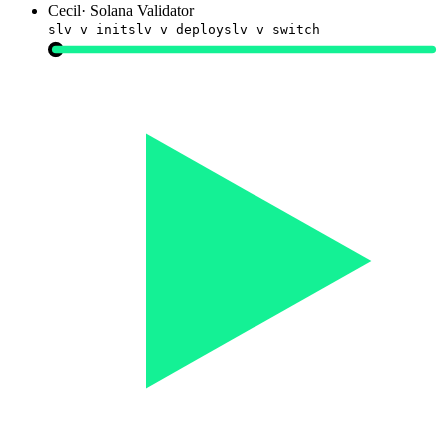
Cecil
·
Solana Validator
slv v init
slv v deploy
slv v switch