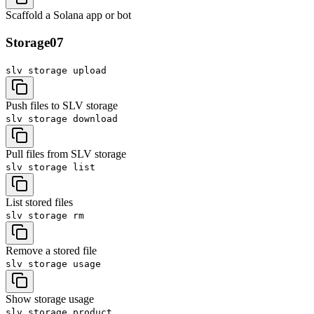
Scaffold a Solana app or bot
Storage
07
slv storage
upload
Push files to SLV storage
slv storage
download
Pull files from SLV storage
slv storage
list
List stored files
slv storage
rm
Remove a stored file
slv storage
usage
Show storage usage
slv storage
product