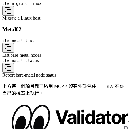
slv migrate
linux
Migrate a Linux host
Metal
02
slv metal
list
List bare-metal nodes
slv metal
status
Report bare-metal node status
上方每一個項目都已啟用 MCP。沒有外殼包裝——SLV 在你
自己的機器上執行。