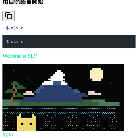
用自然語言開始
$
 slv
 c
$
 slv
 c
Welcome to SLV
*
*
*
☆
@
SLV:
The AI Agent Kit for Solana Devs