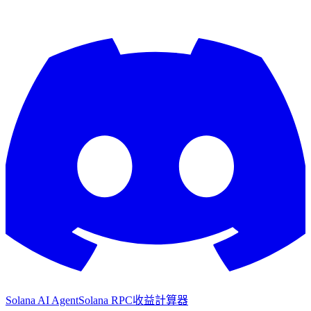
Solana AI Agent
Solana RPC
收益計算器