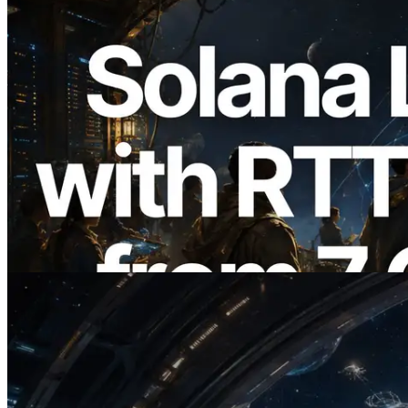
2026.08.05
ERPC, Solana Leader Slot API'yi 7
küresel bölgeden ping ölçümüyle
genişletti — Validators Information API
de yayında
Bu makaleyi oku