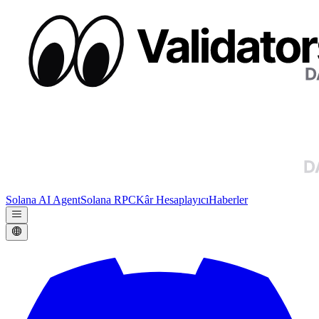
Solana AI Agent
Solana RPC
Kâr Hesaplayıcı
Haberler