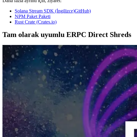
Daha fazla ayrıntı için, ziyaret:
Solana Stream SDK (İngilizce)GitHub)
NPM Paket Paketi
Rust Crate (Crates.io)
Tam olarak uyumlu ERPC Direct Shreds