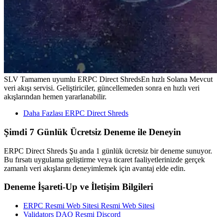
SLV Tamamen uyumlu ERPC Direct ShredsEn hızlı Solana Mevcut
veri akışı servisi. Geliştiriciler, güncellemeden sonra en hızlı veri
akışlarından hemen yararlanabilir.
Daha Fazlası ERPC Direct Shreds
Şimdi 7 Günlük Ücretsiz Deneme ile Deneyin
ERPC Direct Shreds Şu anda 1 günlük ücretsiz bir deneme sunuyor.
Bu fırsatı uygulama geliştirme veya ticaret faaliyetlerinizde gerçek
zamanlı veri akışlarını deneyimlemek için avantaj elde edin.
Deneme İşareti-Up ve İletişim Bilgileri
ERPC Resmi Web Sitesi Resmi Web Sitesi
Validators DAO Resmi Discord