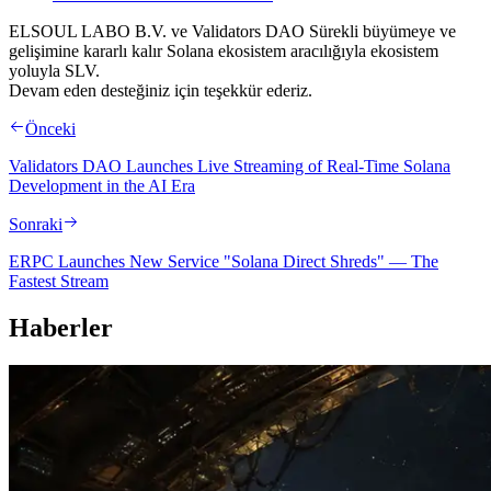
ELSOUL LABO B.V. ve Validators DAO Sürekli büyümeye ve
gelişimine kararlı kalır Solana ekosistem aracılığıyla ekosistem
yoluyla SLV.
Devam eden desteğiniz için teşekkür ederiz.
Önceki
Validators DAO Launches Live Streaming of Real-Time Solana
Development in the AI Era
Sonraki
ERPC Launches New Service "Solana Direct Shreds" — The
Fastest Stream
Haberler