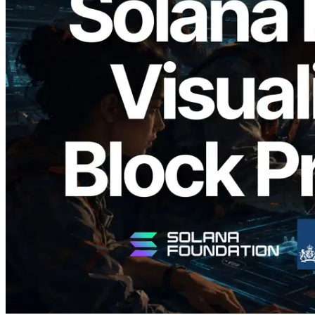
2026.05.24
Validators Solutions, Solana Block
Analyzer'ı Yayınladı — Slot Başına Blok
Üretim Süresi ve Görevli Doğrulayıcı
Görselleştirmesi
Bu makaleyi oku
Daha fazla yükle