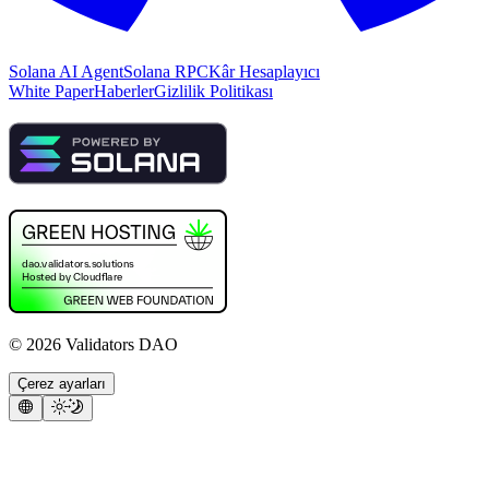
Solana AI Agent
Solana RPC
Kâr Hesaplayıcı
White Paper
Haberler
Gizlilik Politikası
©
2026
Validators DAO
Çerez ayarları