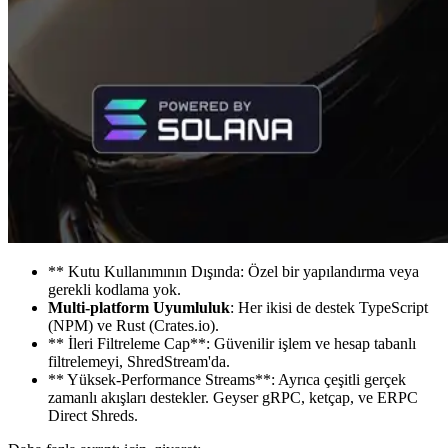
** Kutu Kullanımının Dışında: Özel bir yapılandırma veya
gerekli kodlama yok.
Multi-platform Uyumluluk
: Her ikisi de destek TypeScript
(NPM) ve Rust (Crates.io).
** İleri Filtreleme Cap**: Güvenilir işlem ve hesap tabanlı
filtrelemeyi, ShredStream'da.
** Yüksek-Performance Streams**: Ayrıca çeşitli gerçek
zamanlı akışları destekler. Geyser gRPC, ketçap, ve ERPC
Direct Shreds.