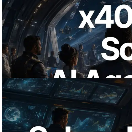
2026.07.04
ERPC x402 destekli Solana RPC'yi
yayınladı — AI agent'ların ihtiyaç
duydukları API'ler için anında ödeme
yaptığı dönem
Bu makaleyi oku