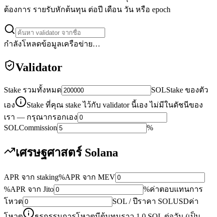
ต้องการ รายรับหักต้นทุน ต่อปี เดือน วัน หรือ epoch
กำลังโหลดข้อมูลเครือข่าย…
Validator
Stake รวมทั้งหมด
SOL
Stake ของตัว
เอง
Stake ที่คุณ stake ไว้กับ validator นี้เอง ไม่มีในดัชนีของ
เรา — กรุณากรอกเอง
SOL
Commission
%
เศรษฐศาสตร์ Solana
APR จาก staking
%
APR จาก MEV
%
APR จาก Jito
%
ค่าตอบแทนการ
โหวต
SOL / ปี
ราคา SOL
USD
ค่า
โหวต
ธุรกรรมการโหวตมีต้นทุนราว 1.0 SOL ต่อวัน (เป็น