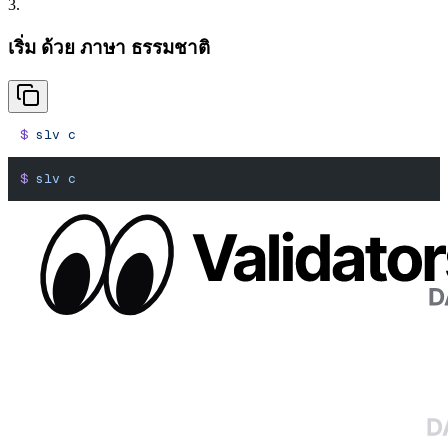
3.
เริ่ม ด้วย ภาษา ธรรมชาติ
$
 slv
 c
$
 slv
 c