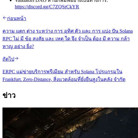
Validators DAO สํานักพิมพ์อย่างเป็นทางการ:
https://discord.gg/C7ZQSrCkYR
ก่อนหน้า
ความ แตก ต่าง ระหว่าง การ อุทิศ ตัว และ การ แบ่ง ปัน Solana
RPC ไม่ มี ข้อ สงสัย และ เหตุ ใด จึง จําเป็น ต้อง มี ความ กล้า
หาญ อย่าง ยิ่ง?
ถัดไป
ERPC แม่ข่ายบริการพรีเมียม สําหรับ Solana โปรแกรมใน
Frankfurt. Zero-Distance, สิ่งแวดล้อมที่ยั่งยืนสูงในคลัง จํากัด
ข่าว