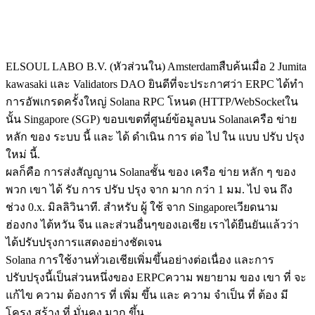
ELSOUL LABO B.V. (หัวส่วนใน) Amsterdamสืบค้นเมื่อ 2 Jumita
kawasaki และ Validators DAO ยินดีที่จะประกาศว่า ERPC ได้ทํา
การอัพเกรดครั้งใหญ่ Solana RPC โหนด (HTTP/WebSocketใน
นั้น Singapore (SGP) ขอบเขตที่ศูนย์ข้อมูลบน Solanaเครือ ข่าย
หลัก ของ ระบบ นี้ และ ได้ ดําเนิน การ ต่อ ไป ใน แบบ ปรับ ปรุง
ใหม่ นี้.
ผลก็คือ การส่งสัญญาน Solanaชั้น ของ เครือ ข่าย หลัก ๆ ของ
พวก เขา ได้ รับ การ ปรับ ปรุง จาก มาก กว่า 1 มม. ไป จน ถึง
ช่วง 0.x. มิลลิวินาที. สําหรับ ผู้ ใช้ จาก Singaporeเวียดนาม
ฮ่องกง ไต้หวัน จีน และส่วนอื่นๆของเอเชีย เราได้ยืนยันแล้วว่า
ได้ปรับปรุงการแสดงอย่างชัดเจน
Solana การใช้งานทั่วเอเชียเพิ่มขึ้นอย่างต่อเนื่อง และการ
ปรับปรุงนี้เป็นส่วนหนึ่งของ ERPCความ พยายาม ของ เขา ที่ จะ
แก้ไข ความ ต้องการ ที่ เพิ่ม ขึ้น และ ความ จําเป็น ที่ ต้อง มี
โครง สร้าง ที่ มั่นคง มาก ขึ้น.