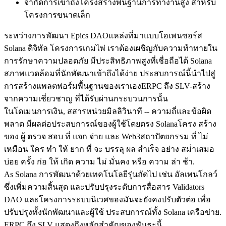
จํากัดการเข้าถึงโครงสร้างพื้นฐานการทํางานสูง สําหรับ
โครงการขนาดเล็ก
ระหว่างการพัฒนา Epics DAOแหล่งที่มาแบบโอเพนซอร์ส
Solana ดิจิทัล โครงการเกมไพ่ เราต้องเผชิญกับความท้าทายใน
การรักษาความปลอดภัย มีประสิทธิภาพสูงที่เชื่อถือได้ Solana
สภาพแวดล้อมที่นักพัฒนาเข้าถึงได้ง่าย ประสบการณ์นี้นําไปสู่
การสร้างแพลตฟอร์มพื้นฐานของเราเองERPC ถึง SLV-สร้าง
จากความเชี่ยวชาญ ที่ได้รับผ่านกระบวนการนั้น
ในโดเมนการเงิน, สสารหน่วยมิลลิวินาที -- ความถี่และข้อผิด
พลาด มีผลต่อประสบการณ์ของผู้ใช้โดยตรง Solanaโครง สร้าง
ของ ผู้ ตรวจ สอบ ที่ แจก จ่าย และ Web3สถาปัตยกรรม ที่ ไม่
เหมือน ใคร ทํา ให้ ยาก ที่ จะ บรรลุ ผล สําเร็จ อย่าง สม่ําเสมอ
บ่อย ครั้ง ก่อ ให้ เกิด ความ ไม่ มั่นคง หรือ ความ ล่า ช้า.
As Solana การพัฒนาด้วยเทคโนโลยีรุ่นถัดไป เช่น อัลเพนโกลว์
ซึ่งเพิ่มความสิ้นสุด และปรับปรุงระดับการสื่อสาร Validators
DAO และโครงการระบบนิเวศของมันจะยังคงปรับตัวต่อ เพื่อ
ปรับปรุงทั้งนักพัฒนาและผู้ใช้ ประสบการณ์ทั้ง Solana เครือข่าย.
ERPC ถึง SLV แสดงถึงหลักสําคัญของพันธะนี้