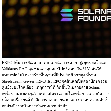
ERPC ได้มีการพัฒนามาจากเทคนิคการหาค่าสูงสุดของโหนด
Validators DAO ชุมชนและถูกถลุงไปพร้อมๆ กัน SLV. มันให้
แพลตฟอร์มโครงสร้างพื้นฐานที่มีประสิทธิภาพสูง ที่รวม
Shredstream, Geyser gRPCและ RPC จุดสิ้นสุดเป็นสถาปัตยกรรม
ศูนย์ระยะไกลเดียว, เหตุการณ์ที่เกิดขึ้นในปลายสาย Solana
เครือข่าย. แต่ละภูมิภาคดําเนินงานภายในเครือข่ายเดียวกัน Jito
บล็อกเครื่องยนต์ กําจัดการออกภายนอก และประสบความสําเร็
จอย่างยิ่งยวดในการทํางานความล่าช้า