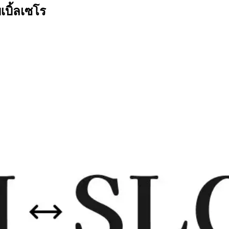
บิ้ลเซโร