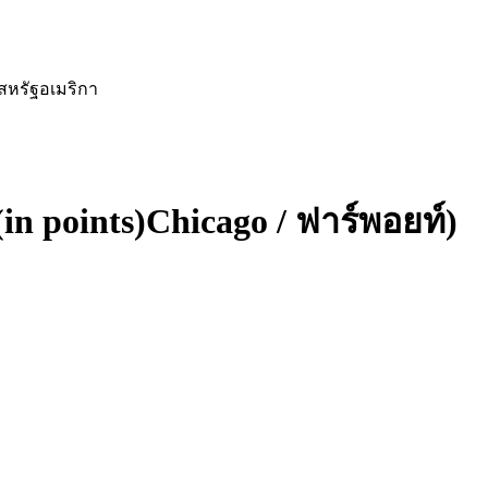
นสหรัฐอเมริกา
n points)Chicago / ฟาร์พอยท์)