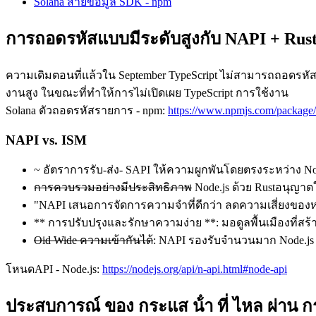
Solana สายข้อมูล SDK - npm
การถอดรหัสแบบมีระดับสูงกับ NAPI + Rus
ความเดิมตอนที่แล้วใน September TypeScript ไม่สามารถถอดรหัสแฟ้ม
งานสูง ในขณะที่ทําให้การไม่เปิดเผย TypeScript การใช้งาน
Solana ตัวถอดรหัสรายการ - npm:
https://www.npmjs.com/package/
NAPI vs. ISM
~ อัตราการรับ-ส่ง- SAPI ให้ความผูกพันโดยตรงระหว่าง Node.js
การควบรวมอย่างมีประสิทธิภาพ
Node.js ด้วย Rustอนุญาตใ
"NAPI เสนอการจัดการความจําที่ดีกว่า ลดความเสี่ยงของหน่
** การปรับปรุงและรักษาความง่าย **: มอดูลพื้นเมืองที่สร้
Oid Wide ความเข้ากันได้
: NAPI รองรับจํานวนมาก Node.js 
โหนดAPI - Node.js:
https://nodejs.org/api/n-api.html#node-api
ประสบการณ์ ของ กระแส น้ํา ที่ ไหล ผ่าน กระแ