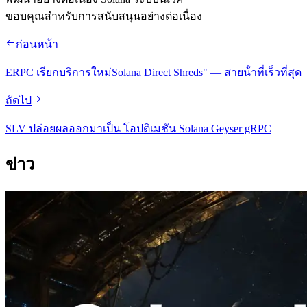
ขอบคุณสําหรับการสนับสนุนอย่างต่อเนื่อง
ก่อนหน้า
ERPC เรียกบริการใหม่Solana Direct Shreds" — สายน้ําที่เร็วที่สุด
ถัดไป
SLV ปล่อยผลออกมาเป็น โอปติเมชัน Solana Geyser gRPC
ข่าว