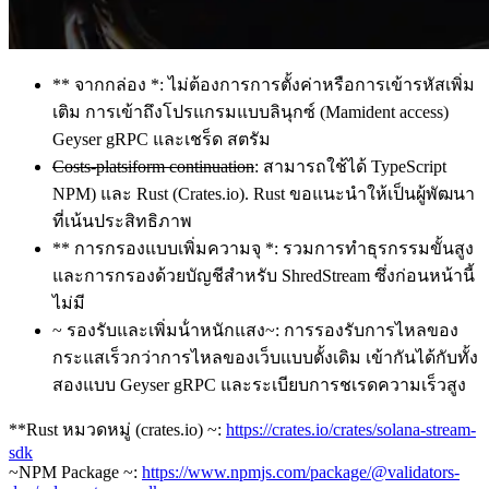
** จากกล่อง *: ไม่ต้องการการตั้งค่าหรือการเข้ารหัสเพิ่ม
เติม การเข้าถึงโปรแกรมแบบลินุกซ์ (Mamident access)
Geyser gRPC และเชร็ด สตรัม
Costs-platsiform continuation
: สามารถใช้ได้ TypeScript
NPM) และ Rust (Crates.io). Rust ขอแนะนําให้เป็นผู้พัฒนา
ที่เน้นประสิทธิภาพ
** การกรองแบบเพิ่มความจุ *: รวมการทําธุรกรรมขั้นสูง
และการกรองด้วยบัญชีสําหรับ ShredStream ซึ่งก่อนหน้านี้
ไม่มี
~ รองรับและเพิ่มน้ําหนักแสง~: การรองรับการไหลของ
กระแสเร็วกว่าการไหลของเว็บแบบดั้งเดิม เข้ากันได้กับทั้ง
สองแบบ Geyser gRPC และระเบียบการชเรดความเร็วสูง
**Rust หมวดหมู่ (crates.io) ~:
https://crates.io/crates/solana-stream-
sdk
~NPM Package ~:
https://www.npmjs.com/package/@validators-