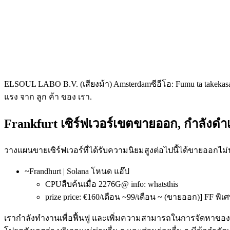
ELSOUL LABO B.V. (เสียงม้า) Amsterdamซีอีโอ: Fumu ta takekasaki
แรง จาก ลูก ค้า ของ เรา.
Frankfurt เซิร์ฟเวอร์เขตขายออก, กําลังดํา
วางแผนขายเซิร์ฟเวอร์ที่ได้รับความนิยมสูงต่อไปนี้ได้ขายออกไม
~Frandhurt | Solana โหนด แอ๊ป
CPUสืบค้นเมื่อ 2276G@ info: whatsthis
prize price: €160/เดือน ~99/เดือน ~ (ขายออก)] FF พิเ
เรากําลังทํางานเพื่อฟื้นฟู และเพิ่มความสามารถในการจัดหาของเ