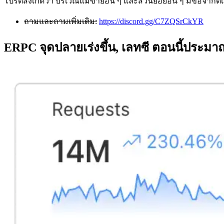
โปรดสังเกตว่า บริเวณแม่ข่ายอื่น ๆ และส่วนย่อยอื่น ๆ มีข้อจําก
ถามและถามเพิ่มเติม:
https://discord.gg/C7ZQSrCkYR
ERPC จุดปลายเร่งขึ้น, เลทซี ตอนนี้ประมา