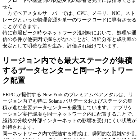
ークロードや基盤側の状態変化の影響を完全には排除できま
せん。
一方でベアメタルサーバーでは、CPU、メモリ、NIC、スト
レージといった物理資源を単一のワークロードに専有させる
ことができます。
特に市場ピーク時やネットワーク混雑時において、処理や通
信の条件が他要因で揺らがないことが、遅延分布と成功率の
安定として明確な差を生み、評価され続けています。
リージョン内でも最大ステークが集積
するデータセンターと同一ネットワー
ク配置
ERPC が提供する New York のプレミアムベアメタルは、リ
ージョン内でも特に Solana バリデータおよびステークの集
積が進む主要データセンターを厳選しています。 アプリケ
ーション実行環境を同一ネットワーク内に配置することで、
経路の分岐や外部インターネットの影響を受けにくい状態が
維持されます。
同一ネットワーク内で完結する構成は、瞬間的な混雑や外乱