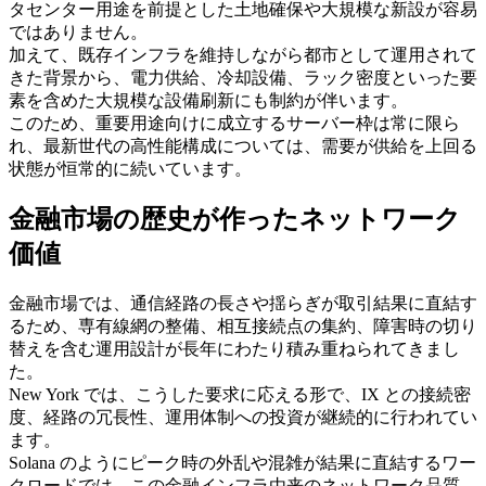
タセンター用途を前提とした土地確保や大規模な新設が容易
ではありません。
加えて、既存インフラを維持しながら都市として運用されて
きた背景から、電力供給、冷却設備、ラック密度といった要
素を含めた大規模な設備刷新にも制約が伴います。
このため、重要用途向けに成立するサーバー枠は常に限ら
れ、最新世代の高性能構成については、需要が供給を上回る
状態が恒常的に続いています。
金融市場の歴史が作ったネットワーク
価値
金融市場では、通信経路の長さや揺らぎが取引結果に直結す
るため、専有線網の整備、相互接続点の集約、障害時の切り
替えを含む運用設計が長年にわたり積み重ねられてきまし
た。
New York では、こうした要求に応える形で、IX との接続密
度、経路の冗長性、運用体制への投資が継続的に行われてい
ます。
Solana のようにピーク時の外乱や混雑が結果に直結するワー
クロードでは、この金融インフラ由来のネットワーク品質