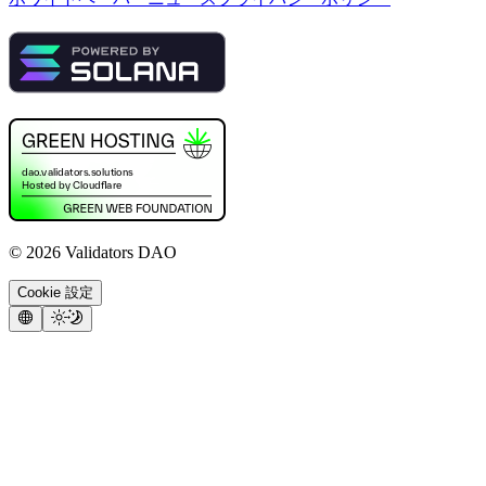
©
2026
Validators DAO
Cookie 設定