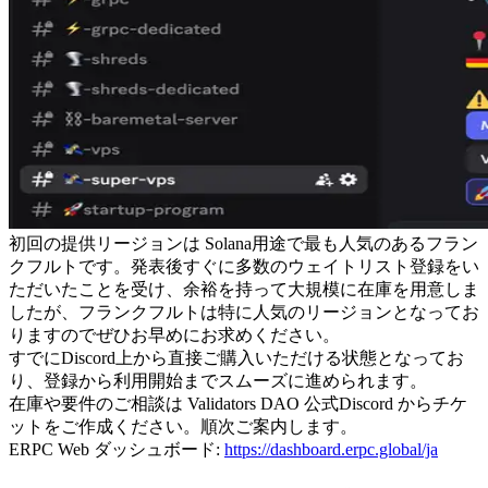
初回の提供リージョンは Solana用途で最も人気のあるフラン
クフルトです。発表後すぐに多数のウェイトリスト登録をい
ただいたことを受け、余裕を持って大規模に在庫を用意しま
したが、フランクフルトは特に人気のリージョンとなってお
りますのでぜひお早めにお求めください。
すでにDiscord上から直接ご購入いただける状態となってお
り、登録から利用開始までスムーズに進められます。
在庫や要件のご相談は Validators DAO 公式Discord からチケ
ットをご作成ください。順次ご案内します。
ERPC Web ダッシュボード:
https://dashboard.erpc.global/ja