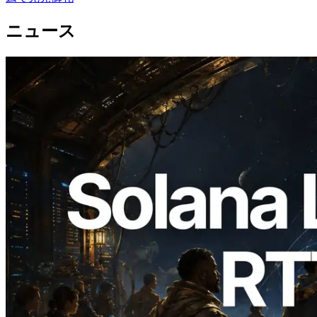
ニュース
2026.08.05
ERPC、Solana Leader Slot APIを世界7
リージョンのping計測に拡張—
Validators Information APIも公開