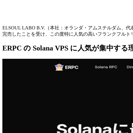
ELSOUL LABO B.V.（本社：オランダ・アムステルダム
完売したことを受け、この度特に人気の高いフランクフルト
ERPC の Solana VPS に人気が集中する