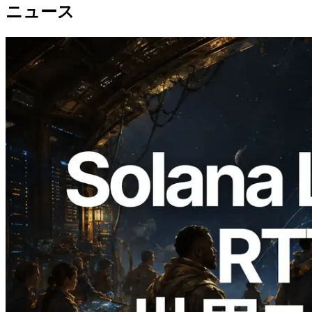
ニュース
2026.08.05
ERPC、Solana Leader Slot APIを世界7
リージョンのping計測に拡張—
Validators Information APIも公開
この記事を読む