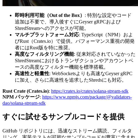
即時利用可能（Out of the Box）
: 特別な設定やコード
追加は不要で、導入後すぐにGeyser gRPCおよび
ShredStreamへのアクセスが可能。
マルチプラットフォーム対応
: TypeScript（NPM）およ
びRust（Crates.io）で提供。パフォーマンス重視の開発
者にはRust版を特に推奨。
高度なフィルタリング機能
: 従来対応されていなかった
ShredStreamにおけるトランザクションやアカウントベ
ースの高度なフィルター機能を標準搭載。
高速性と軽量性
: WebSocketsよりも高速なGeyser gRPC
に加え、さらに高速性を追求したShredsにも対応。
Rust Crate (Crates.io)
:
https://crates.io/crates/solana-stream-sdk
NPM パッケージ
:
https://www.npmjs.com/package/@validators-
dao/solana-stream-sdk
すぐに試せるサンプルコードを提供
GitHub リポジトリには、迅速なストリーム購読、フィルタ
リング、実装テストが可能なサンプルコードが豊富に含まれ