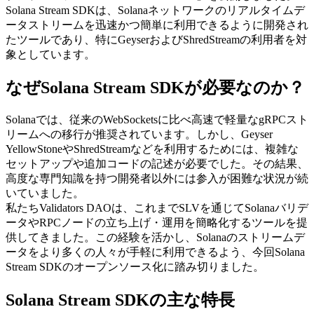
Solana Stream SDKは、Solanaネットワークのリアルタイムデ
ータストリームを迅速かつ簡単に利用できるように開発され
たツールであり、特にGeyserおよびShredStreamの利用者を対
象としています。
なぜSolana Stream SDKが必要なのか？
Solanaでは、従来のWebSocketsに比べ高速で軽量なgRPCスト
リームへの移行が推奨されています。しかし、Geyser
YellowStoneやShredStreamなどを利用するためには、複雑な
セットアップや追加コードの記述が必要でした。その結果、
高度な専門知識を持つ開発者以外には参入が困難な状況が続
いていました。
私たちValidators DAOは、これまでSLVを通じてSolanaバリデ
ータやRPCノードの立ち上げ・運用を簡略化するツールを提
供してきました。この経験を活かし、Solanaのストリームデ
ータをより多くの人々が手軽に利用できるよう、今回Solana
Stream SDKのオープンソース化に踏み切りました。
Solana Stream SDKの主な特長