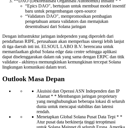
**DAO (Dekortralisasi Organisasi Autonomus) Inisiatif * *
“Epics DAO", bertujuan untuk membuat model insentif
baru untuk pengembangan open-source
“Validators DAO", mempromosikan pembagian
pengetahuan antara validators dan memajukan
desentralisasi dari Solana jaringan
Dengan infrastruktur jaringan independen yang diperoleh dari
pendaftaran RIPE, perusahaan akan memperluas sinergi lebih lanjut
di tiga daerah inti ini. ELSOUL LABO B.V. berencana untuk
memanfaatkan global Solana edge data centre sehingga aplikasi
dapat diselenggarakan dalam rak yang sama dengan ERPC dan titik
validator - akhirnya memungkinkan kemungkinan tercepat Solana
lingkungan komunikasi dalam teori.
Outlook Masa Depan
Akuisisi dan Operasi ASN Independen dan IP
Alamat * * Membangun jaringan proprietary
yang menghubungkan beberapa lokasi di seluruh
dunia untuk mencapai stabilitas dan latensi
rendah.
Menetapkan Global Solana Pusat Data Tepi * *
Atur pusat data berkinerja tinggi teroptimasi
untuk Solana Mainnet di seluruh Eropa, Amerika