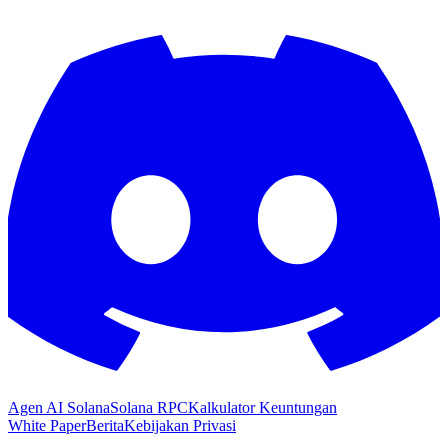
Agen AI Solana
Solana RPC
Kalkulator Keuntungan
White Paper
Berita
Kebijakan Privasi