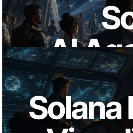
ERPC Meluncurkan Solana RPC
Berbasis x402 — Era AI Agent
Membayar API yang Dibutuhkan Secara
On Demand
Baca artikel ini
2026.05.24
Validators Solutions Meluncurkan Solana