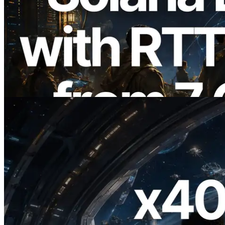
2026.08.05
ERPC Memperluas Solana Leader Slot
API dengan Pengukuran Ping dari 7
Region Global — Validators Information
API Juga Diluncurkan
Baca artikel ini
2026.07.04