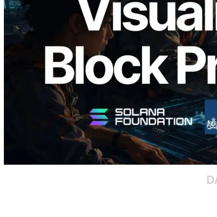
Block Analyzer — Memvisualisasikan
Waktu Produksi Blok per Slot dan
Validator yang Ditugaskan
Baca artikel ini
Muat lagi