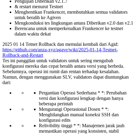
Pengujian Diberikan v2.1.7
& restart menurut Testnet
Menghentikan Frankencer, membutuhkan semua validators
untuk beralih ke Agiven
Mengkonduksi tes lingkungan antara Diberikan v2.0 dan v2.1
Berencana untuk memperkenalkan Frankencer ke testnet
dalam waktu dekat
2025 01 14 Tetnet Rollback dan memulai kembali dari Agid:
https://github.com/anza-xyz/agave/wiki/2025-01-14-Testnet-
Rollback-and-Restart
Tes ini panggilan untuk validators untuk sering mengubah
konfigurasi mereka dan cepat beralih antara versi yang berbeda.
Sebelumnya, operasi ini rumit dan rentan terhadap kesalahan.
Namun, dengan menggunakan SLV, validators dapat diuntungkan
dari:
Pergantian Operasi Sederhana * *: Perubahan
versi dan konfigurasi lengkap dengan hanya
beberapa perintah
Mengurangi Operasional Dosen * *:
Menghilangkan manual koneksi SSH dan
konfigurasi edits
Relivibility tinggi * *: Manajemen jarak jauh
memastikan operasi yang konsisten, stabil