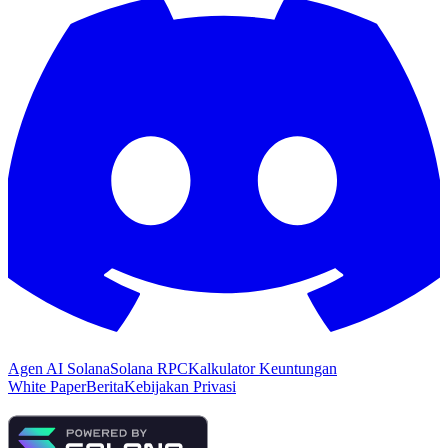
Agen AI Solana
Solana RPC
Kalkulator Keuntungan
White Paper
Berita
Kebijakan Privasi