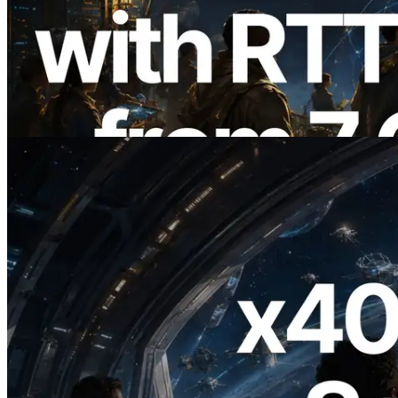
ERPC Memperluas Solana Leader Slot
API dengan Pengukuran Ping dari 7
Region Global — Validators Information
API Juga Diluncurkan
Baca artikel ini
2026.07.04
ERPC Meluncurkan Solana RPC