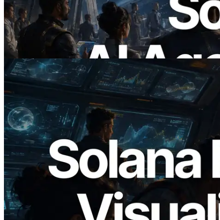
Berbasis x402 — Era AI Agent
Membayar API yang Dibutuhkan Secara
On Demand
Baca artikel ini
2026.05.24
Validators Solutions Meluncurkan Solana
Block Analyzer — Memvisualisasikan