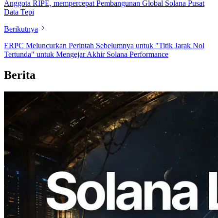
Anggota RIPE, mempercepat Pembangunan Global Solana Pusat
Data Tepi
Berikutnya
ERPC Meluncurkan Perintah Sebelumnya untuk "Titik Jarak Nol
Tertunda" untuk Mengejar Akhir Solana Performance
Berita
2026.08.05