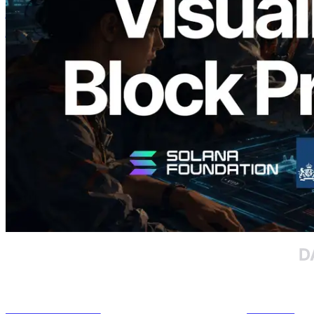
Analyzer लॉन्च किया — प्रति-slot ब्लॉक
उत्पादन समय और नियुक्त वैलिडेटर का
विज़ुअलाइज़ेशन
यह लेख पढ़ें
और लोड करें