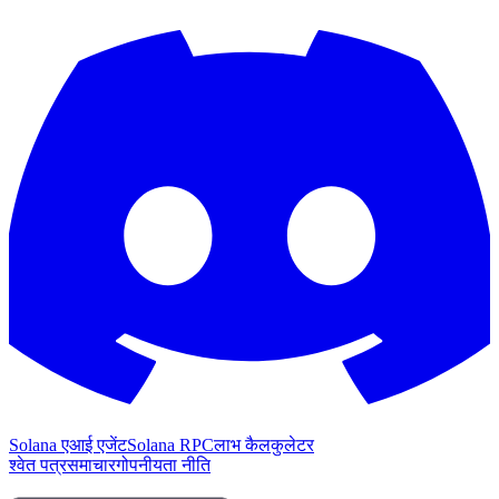
Solana एआई एजेंट
Solana RPC
लाभ कैलकुलेटर
श्वेत पत्र
समाचार
गोपनीयता नीति