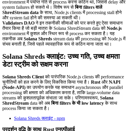
environment में पर्याप्त गति से process करना कठिन था, जिससे delay और
system failures हो सकते थे। विशेष रूप से
बिना filters वाले
ShredStream data
के साथ, Node.js clients में processing stall होने
और system fail होने की समस्या आ सकती थी।
Validators DAO
ने इन तकनीकी सीमाओं को पार करते हुए ऐसा समाधान
तैयार किया है जो बड़ी मात्रा के Solana ShredStream data को
Node.js
environment में कुशल और स्थिर रूप से process कर सकता है। यह
तकनीक अब
Solana Shreds
stream data की processing को Node.js में
संभव बनाती है, जिसे पहले व्यावहारिक रूप से कठिन माना जाता था।
Solana Shreds क्लाइंट: उच्च गति, उच्च क्षमता
डेटा स्ट्रीम को सक्षम करना
Solana Shreds Client
को पारंपरिक Node.js clients की performance
चुनौतियों को हल करने के लिए विकसित किया गया है।
Rust
और
NAPI
(Node-API)
का उपयोग करके यह समाधान asynchronous और parallel
processing की क्षमता को अधिकतम करता है, ताकि large-volume data
streams को कुशलतापूर्वक संभाला जा सके। परिणामस्वरूप,
Solana
ShredStream
data को अब
बिना filters के भी low latency
के साथ
process किया जा सकता है।
Solana Shreds क्लाइंट - npm
प्रदर्शन वृद्धि के साथ Rust एनएपीआई