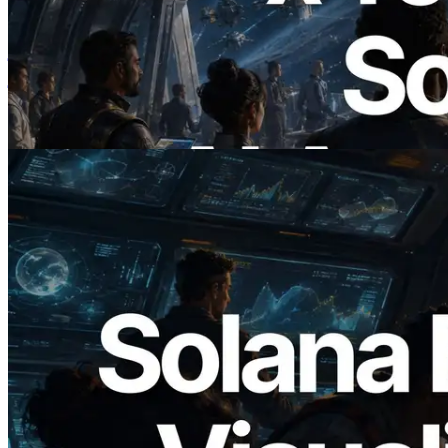
ERPC ने x402 समर्थित Solana RPC लॉन्च
किया — AI एजेंट अब जरूरत के API के लिए ऑन-
डिमांड भुगतान कर सकते हैं
यह लेख पढ़ें
2026.05.24
Validators Solutions ने Solana Block