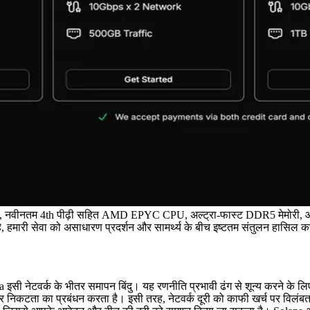
न्यास, नवीनतम 4th पीढ़ी सहित AMD EPYC CPU, अल्ट्रा-फास्ट DDR5 मेमोरी
है, हमारी सेवा को असाधारण प्रदर्शन और सामर्थ्य के बीच इष्टतम संतुलन हासिल 
नेटवर्क के भीतर समापन बिंदु। यह रणनीति प्रभावी ढंग से शून्य करने के लिए
 सर्वर निकटता का प्रबंधन करता है। इसी तरह, नेटवर्क दूरी को काफी खर्च पर विल