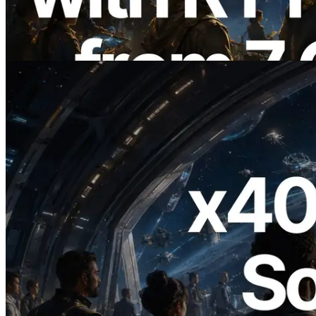
du monde — l’API Validators
Information est également lancée
Lire cet article
2026.07.04
ERPC lance un RPC Solana compatible
x402 — L'ère où les agents IA paient à la
demande les API dont ils ont besoin