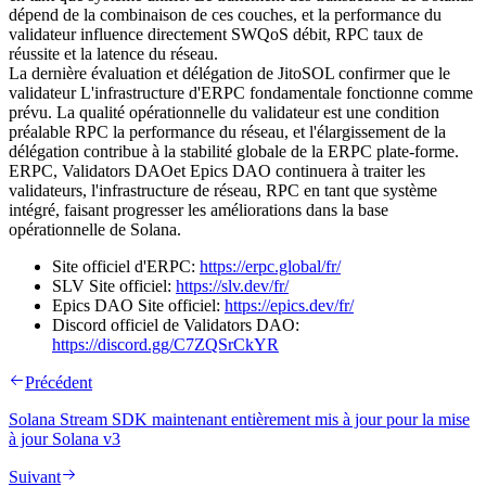
dépend de la combinaison de ces couches, et la performance du
validateur influence directement SWQoS débit, RPC taux de
réussite et la latence du réseau.
La dernière évaluation et délégation de JitoSOL confirmer que le
validateur L'infrastructure d'ERPC fondamentale fonctionne comme
prévu. La qualité opérationnelle du validateur est une condition
préalable RPC la performance du réseau, et l'élargissement de la
délégation contribue à la stabilité globale de la ERPC plate-forme.
ERPC, Validators DAOet Epics DAO continuera à traiter les
validateurs, l'infrastructure de réseau, RPC en tant que système
intégré, faisant progresser les améliorations dans la base
opérationnelle de Solana.
Site officiel d'ERPC:
https://erpc.global/fr/
SLV Site officiel:
https://slv.dev/fr/
Epics DAO Site officiel:
https://epics.dev/fr/
Discord officiel de Validators DAO:
https://discord.gg/C7ZQSrCkYR
Précédent
Solana Stream SDK maintenant entièrement mis à jour pour la mise
à jour Solana v3
Suivant