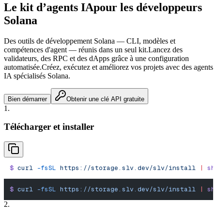
Le kit d’agents IA
pour les développeurs
Solana
Des outils de développement Solana — CLI, modèles et
compétences d'agent — réunis dans un seul kit.
Lancez des
validateurs, des RPC et des dApps grâce à une configuration
automatisée.
Créez, exécutez et améliorez vos projets avec des agents
IA spécialisés Solana.
Bien démarrer
Obtenir une clé API gratuite
1.
Télécharger et installer
$
 curl
 -fsSL
 https://storage.slv.dev/slv/install
 |
 sh
$
 curl
 -fsSL
 https://storage.slv.dev/slv/install
 |
 sh
2.