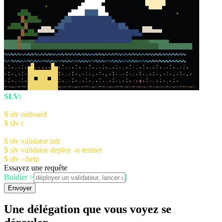
*
*
☆
@
SLV:
The AI Agent Kit for Solana Devs
Quick Start:
$ slv onboard
- Setup AI Console (recommended)
$ slv c
- Launch AI Console
Manual Setup:
$ slv validator init
- Initialize validator config
$ slv validator deploy -n testnet
$ slv --help
for more information
Essayez une requête
Buidler >
|
Envoyer
Une délégation que vous voyez se