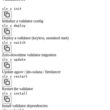
slv v
init
Initialize a validator config
slv v
deploy
Deploy a validator (keyless, unstaked start)
slv v
switch
Zero-downtime validator migration
slv v
update
Update agave / jito-solana / firedancer
slv v
restart
Restart the validator
slv v
install
Install validator dependencies