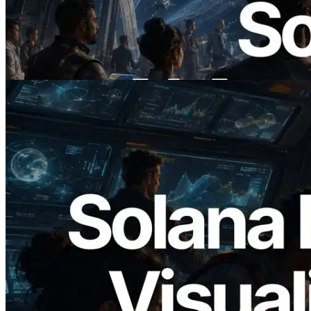
ERPC lance un RPC Solana compatible
x402 — L'ère où les agents IA paient à la
demande les API dont ils ont besoin
Lire cet article
2026.05.24
Validators Solutions lance le Solana Block
Analyzer — Visualisation du temps de
production de bloc par slot et des