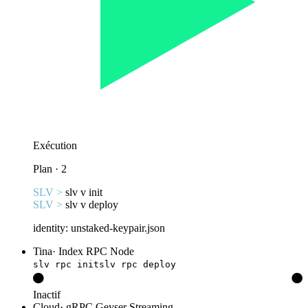
Exécution
Plan · 2
SLV >
slv v init
SLV >
slv v deploy
identity: unstaked-keypair.json
Tina
·
Index RPC Node
slv rpc init
slv rpc deploy
Inactif
Cloud
·
gRPC Geyser Streaming