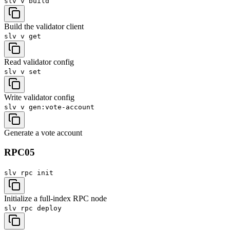
slv v
build
Build the validator client
slv v
get
Read validator config
slv v
set
Write validator config
slv v
gen:vote-account
Generate a vote account
RPC
05
slv rpc
init
Initialize a full-index RPC node
slv rpc
deploy