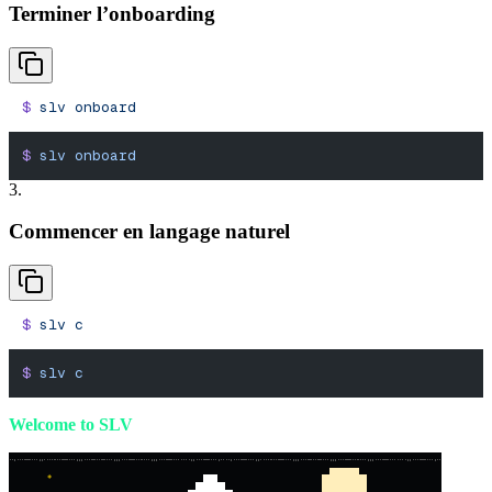
Terminer l’onboarding
$
 slv
 onboard
$
 slv
 onboard
3.
Commencer en langage naturel
$
 slv
 c
$
 slv
 c
Welcome to SLV
*