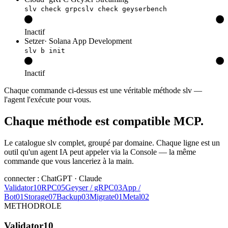
slv check grpc
slv check geyserbench
Inactif
Setzer
·
Solana App Development
slv b init
Inactif
Chaque commande ci-dessus est une véritable méthode slv —
l'agent l'exécute pour vous.
Chaque méthode est compatible MCP.
Le catalogue slv complet, groupé par domaine. Chaque ligne est un
outil qu'un agent IA peut appeler via la Console — la même
commande que vous lanceriez à la main.
connecter : ChatGPT · Claude
Validator
10
RPC
05
Geyser / gRPC
03
App /
Bot
01
Storage
07
Backup
03
Migrate
01
Metal
02
METHOD
ROLE
Validator
10