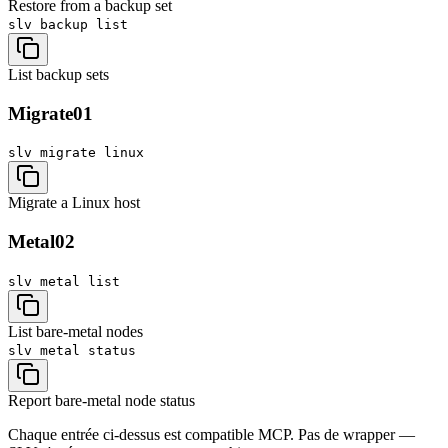
Restore from a backup set
slv backup
list
List backup sets
Migrate
01
slv migrate
linux
Migrate a Linux host
Metal
02
slv metal
list
List bare-metal nodes
slv metal
status
Report bare-metal node status
Chaque entrée ci-dessus est compatible MCP. Pas de wrapper —