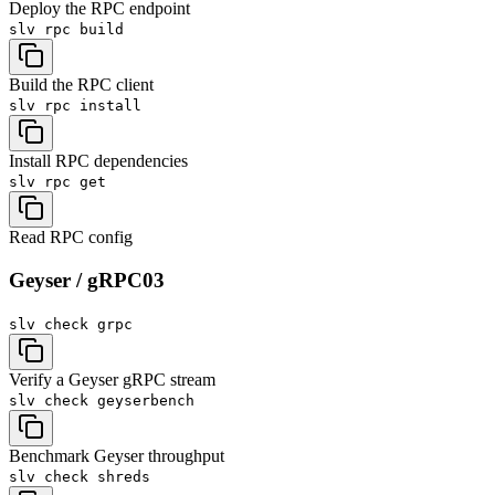
Deploy the RPC endpoint
slv rpc
build
Build the RPC client
slv rpc
install
Install RPC dependencies
slv rpc
get
Read RPC config
Geyser / gRPC
03
slv check
grpc
Verify a Geyser gRPC stream
slv check
geyserbench
Benchmark Geyser throughput
slv check
shreds