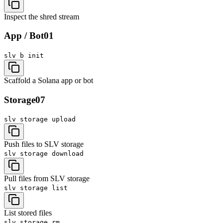
Inspect the shred stream
App / Bot
01
slv b
init
Scaffold a Solana app or bot
Storage
07
slv storage
upload
Push files to SLV storage
slv storage
download
Pull files from SLV storage
slv storage
list
List stored files
slv storage
rm