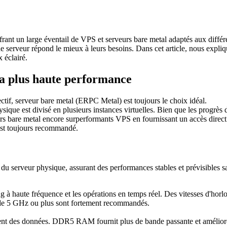
rant un large éventail de VPS et serveurs bare metal adaptés aux diff
 de serveur répond le mieux à leurs besoins. Dans cet article, nous expli
 éclairé.
la plus haute performance
ectif, serveur bare metal (ERPC Metal) est toujours le choix idéal.
hysique est divisé en plusieurs instances virtuelles. Bien que les progrès
rs bare metal encore surperformants VPS en fournissant un accès direct
 est toujours recommandé.
e du serveur physique, assurant des performances stables et prévisibles s
ng à haute fréquence et les opérations en temps réel. Des vitesses d'horl
e de 5 GHz ou plus sont fortement recommandés.
t des données. DDR5 RAM fournit plus de bande passante et améliore l