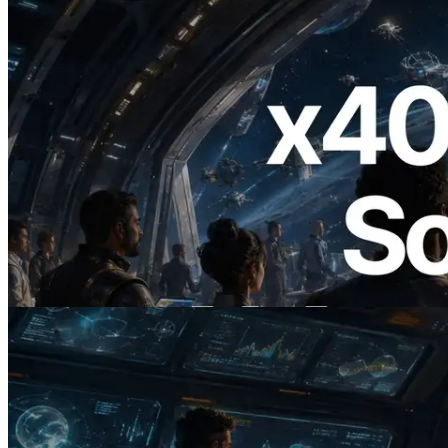
2026.07.04
ERPC lance un RPC Solana compatible
x402 — L'ère où les agents IA paient à la
demande les API dont ils ont besoin
Lire cet article