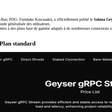
s; PDG: Fumitake Kawasaki), a officiellement publié le
Solana Gey
nde généralisée des utilisateurs.
tées à des plans haut de gamme adaptés à de nombreuses connexions sim
 Plan standard