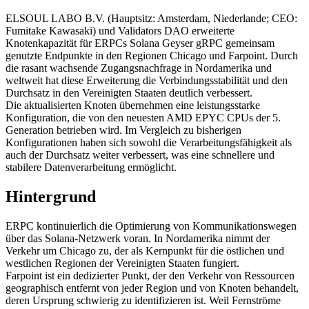
ELSOUL LABO B.V. (Hauptsitz: Amsterdam, Niederlande; CEO:
Fumitake Kawasaki) und Validators DAO erweiterte
Knotenkapazität für ERPCs Solana Geyser gRPC gemeinsam
genutzte Endpunkte in den Regionen Chicago und Farpoint. Durch
die rasant wachsende Zugangsnachfrage in Nordamerika und
weltweit hat diese Erweiterung die Verbindungsstabilität und den
Durchsatz in den Vereinigten Staaten deutlich verbessert.
Die aktualisierten Knoten übernehmen eine leistungsstarke
Konfiguration, die von den neuesten AMD EPYC CPUs der 5.
Generation betrieben wird. Im Vergleich zu bisherigen
Konfigurationen haben sich sowohl die Verarbeitungsfähigkeit als
auch der Durchsatz weiter verbessert, was eine schnellere und
stabilere Datenverarbeitung ermöglicht.
Hintergrund
ERPC kontinuierlich die Optimierung von Kommunikationswegen
über das Solana-Netzwerk voran. In Nordamerika nimmt der
Verkehr um Chicago zu, der als Kernpunkt für die östlichen und
westlichen Regionen der Vereinigten Staaten fungiert.
Farpoint ist ein dedizierter Punkt, der den Verkehr von Ressourcen
geographisch entfernt von jeder Region und von Knoten behandelt,
deren Ursprung schwierig zu identifizieren ist. Weil Fernströme