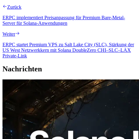
Zurück
ERPC implementiert Preisanpassung für Premium Bare-Metal-
Server für Solana-Anwendungen
Weiter
ERPC startet Premium VPS zu Salt Lake City (SLC), Stärkung der
US West Netzwerkkern mit Solana DoubleZero CHI–SLC–LAX
Private-Link
Nachrichten