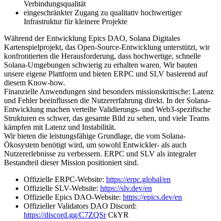
Verbindungsqualität
eingeschränkter Zugang zu qualitativ hochwertiger
Infrastruktur für kleinere Projekte
Während der Entwicklung Epics DAO, Solana Digitales
Kartenspielprojekt, das Open-Source-Entwicklung unterstützt, wir
konfrontierten die Herausforderung, dass hochwertige, schnelle
Solana-Umgebungen schwierig zu erhalten waren. Wir bauten
unsere eigene Plattform und bieten ERPC und SLV basierend auf
diesem Know-how.
Finanzielle Anwendungen sind besonders missionskritische: Latenz
und Fehler beeinflussen die Nutzererfahrung direkt. In der Solana-
Entwicklung machen verteilte Validierungs- und Web3-spezifische
Strukturen es schwer, das gesamte Bild zu sehen, und viele Teams
kämpfen mit Latenz und Instabilität.
Wir bieten die leistungsfähige Grundlage, die vom Solana-
Ökosystem benötigt wird, um sowohl Entwickler- als auch
Nutzererlebnisse zu verbessern. ERPC und SLV als integraler
Bestandteil dieser Mission positioniert sind.
Offizielle ERPC-Website:
https://erpc.global/en
Offizielle SLV-Website:
https://slv.dev/en
Offizielle Epics DAO-Website:
https://epics.dev/en
Offizieller Validators DAO Discord:
https://discord.gg/C7ZQSr
CkYR