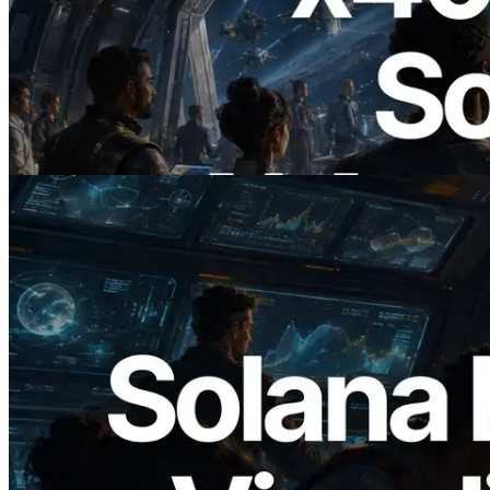
2026.07.04
ERPC startet x402-fähige Solana RPC —
Der Beginn einer Ära, in der KI-Agenten
APIs bei Bedarf bezahlen
Lesen Sie diesen Artikel
2026.05.24
Validators Solutions veröffentlicht Solana