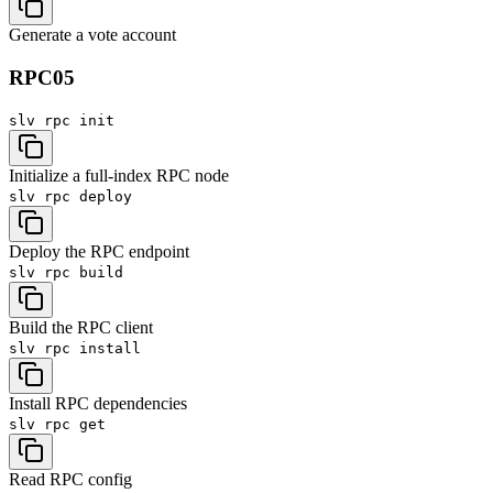
Generate a vote account
RPC
05
slv rpc
init
Initialize a full-index RPC node
slv rpc
deploy
Deploy the RPC endpoint
slv rpc
build
Build the RPC client
slv rpc
install
Install RPC dependencies
slv rpc
get
Read RPC config