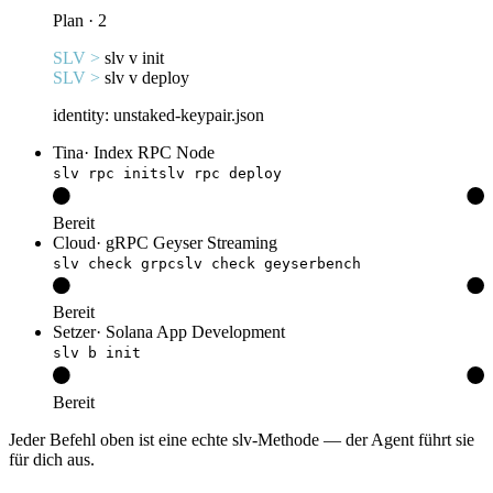
Plan · 2
SLV >
slv v init
SLV >
slv v deploy
identity: unstaked-keypair.json
Tina
·
Index RPC Node
slv rpc init
slv rpc deploy
Bereit
Cloud
·
gRPC Geyser Streaming
slv check grpc
slv check geyserbench
Bereit
Setzer
·
Solana App Development
slv b init
Bereit
Jeder Befehl oben ist eine echte slv-Methode — der Agent führt sie
für dich aus.