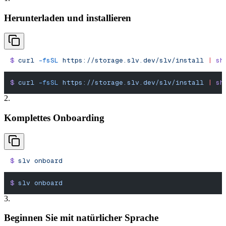
Herunterladen und installieren
$
 curl
 -fsSL
 https://storage.slv.dev/slv/install
 |
 sh
$
 curl
 -fsSL
 https://storage.slv.dev/slv/install
 |
 sh
2.
Komplettes Onboarding
$
 slv
 onboard
$
 slv
 onboard
3.
Beginnen Sie mit natürlicher Sprache