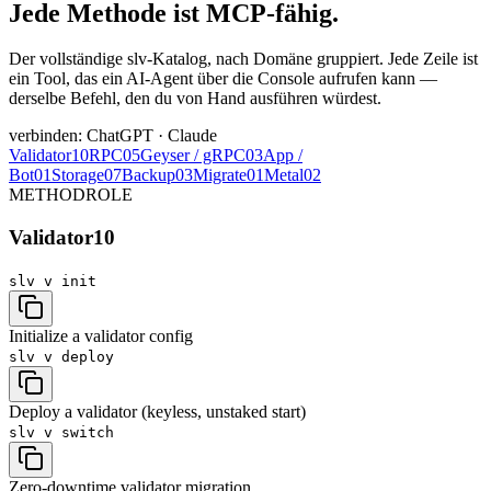
Jede Methode ist MCP-fähig.
Der vollständige slv-Katalog, nach Domäne gruppiert. Jede Zeile ist
ein Tool, das ein AI-Agent über die Console aufrufen kann —
derselbe Befehl, den du von Hand ausführen würdest.
verbinden: ChatGPT · Claude
Validator
10
RPC
05
Geyser / gRPC
03
App /
Bot
01
Storage
07
Backup
03
Migrate
01
Metal
02
METHOD
ROLE
Validator
10
slv v
init
Initialize a validator config
slv v
deploy
Deploy a validator (keyless, unstaked start)
slv v
switch
Zero-downtime validator migration