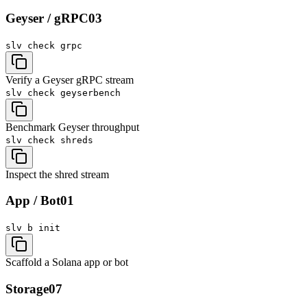
Geyser / gRPC
03
slv check
grpc
Verify a Geyser gRPC stream
slv check
geyserbench
Benchmark Geyser throughput
slv check
shreds
Inspect the shred stream
App / Bot
01
slv b
init
Scaffold a Solana app or bot
Storage
07