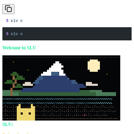
$
 slv
 c
$
 slv
 c
Welcome to SLV
*
*
*
☆
@
SLV:
The AI Agent Kit for Solana Devs
Quick Start: