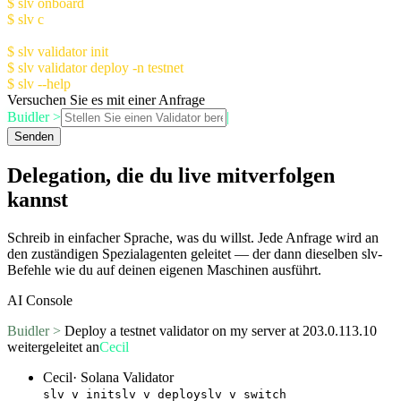
$ slv onboard
- Setup AI Console (recommended)
$ slv c
- Launch AI Console
Manual Setup:
$ slv validator init
- Initialize validator config
$ slv validator deploy -n testnet
$ slv --help
for more information
Versuchen Sie es mit einer Anfrage
Buidler >
|
Senden
Delegation, die du live mitverfolgen
kannst
Schreib in einfacher Sprache, was du willst. Jede Anfrage wird an
den zuständigen Spezialagenten geleitet — der dann dieselben slv-
Befehle wie du auf deinen eigenen Maschinen ausführt.
AI Console
Buidler >
Deploy a testnet validator on my server at 203.0.113.10
weitergeleitet an
Cecil
Cecil
·
Solana Validator
slv v init
slv v deploy
slv v switch