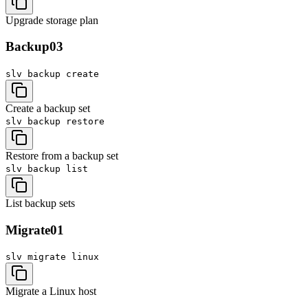
Upgrade storage plan
Backup
03
slv backup
create
Create a backup set
slv backup
restore
Restore from a backup set
slv backup
list
List backup sets
Migrate
01
slv migrate
linux
Migrate a Linux host