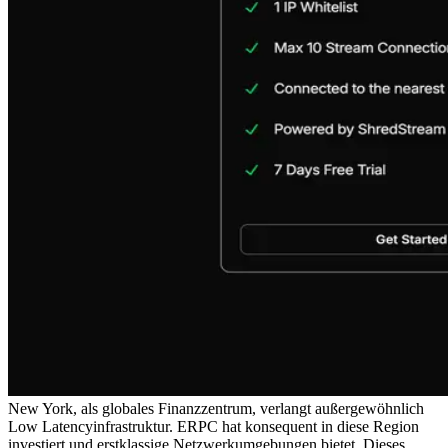
New York, als globales Finanzzentrum, verlangt außergewöhnlich
Low Latencyinfrastruktur. ERPC hat konsequent in diese Region
investiert und erstklassige Netzwerkumgebungen bietet. Dieses