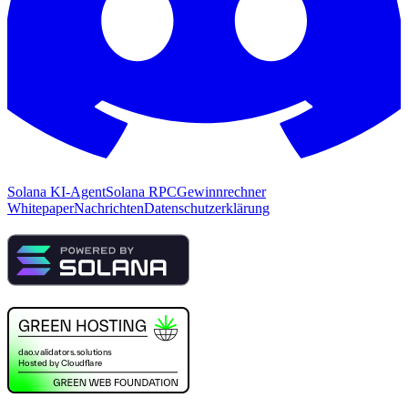
Solana KI-Agent
Solana RPC
Gewinnrechner
Whitepaper
Nachrichten
Datenschutzerklärung