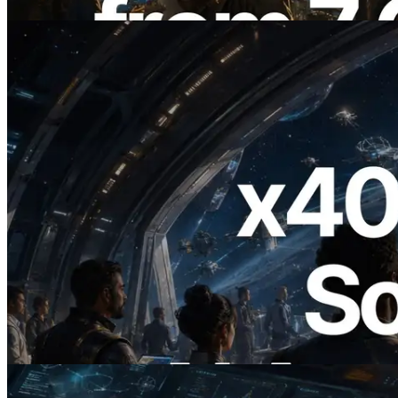
Lesen Sie diesen Artikel
2026.07.04
ERPC startet x402-fähige Solana RPC —
Der Beginn einer Ära, in der KI-Agenten
APIs bei Bedarf bezahlen
Lesen Sie diesen Artikel