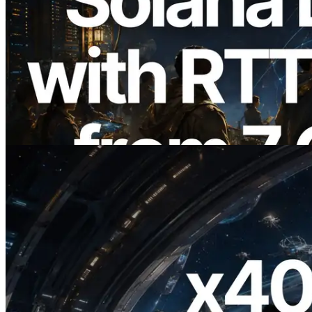
2026.08.05
ERPC erweitert Solana Leader Slot API
um Ping-Messung aus 7 globalen
Regionen — Validators Information API
ebenfalls gestartet
Lesen Sie diesen Artikel
2026.07.04