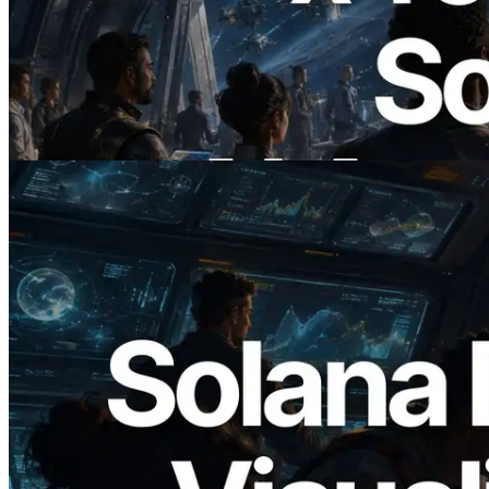
ERPC startet x402-fähige Solana RPC —
Der Beginn einer Ära, in der KI-Agenten
APIs bei Bedarf bezahlen
Lesen Sie diesen Artikel
2026.05.24
Validators Solutions veröffentlicht Solana