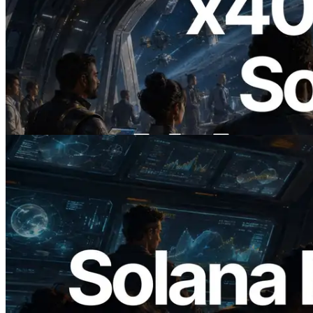
2026.07.04
ERPC startet x402-fähige Solana RPC —
Der Beginn einer Ära, in der KI-Agenten
APIs bei Bedarf bezahlen
Lesen Sie diesen Artikel
2026.05.24