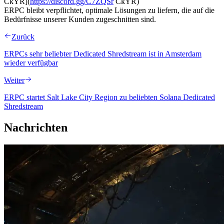
CkYR](
https://discord.gg/C7ZQSr
CkYR)
ERPC bleibt verpflichtet, optimale Lösungen zu liefern, die auf die
Bedürfnisse unserer Kunden zugeschnitten sind.
Zurück
ERPCs sehr beliebter Dedicated Shredstream ist in Amsterdam
wieder verfügbar
Weiter
ERPC startet Salt Lake City Region zu beliebten Solana Dedicated
Shredstream
Nachrichten