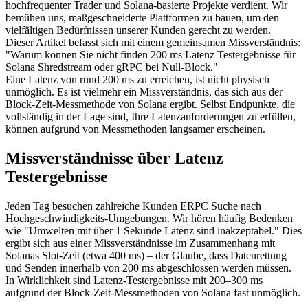
hochfrequenter Trader und Solana-basierte Projekte verdient. Wir
bemühen uns, maßgeschneiderte Plattformen zu bauen, um den
vielfältigen Bedürfnissen unserer Kunden gerecht zu werden.
Dieser Artikel befasst sich mit einem gemeinsamen Missverständnis:
"Warum können Sie nicht finden 200 ms Latenz Testergebnisse für
Solana Shredstream oder gRPC bei Null-Block."
Eine Latenz von rund 200 ms zu erreichen, ist nicht physisch
unmöglich. Es ist vielmehr ein Missverständnis, das sich aus der
Block-Zeit-Messmethode von Solana ergibt. Selbst Endpunkte, die
vollständig in der Lage sind, Ihre Latenzanforderungen zu erfüllen,
können aufgrund von Messmethoden langsamer erscheinen.
Missverständnisse über Latenz
Testergebnisse
Jeden Tag besuchen zahlreiche Kunden ERPC Suche nach
Hochgeschwindigkeits-Umgebungen. Wir hören häufig Bedenken
wie "Umwelten mit über 1 Sekunde Latenz sind inakzeptabel." Dies
ergibt sich aus einer Missverständnisse im Zusammenhang mit
Solanas Slot-Zeit (etwa 400 ms) – der Glaube, dass Datenrettung
und Senden innerhalb von 200 ms abgeschlossen werden müssen.
In Wirklichkeit sind Latenz-Testergebnisse mit 200–300 ms
aufgrund der Block-Zeit-Messmethoden von Solana fast unmöglich.