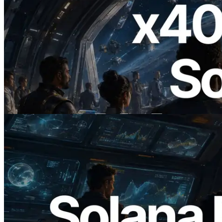
2026.07.04
ERPC startet x402-fähige Solana RPC —
Der Beginn einer Ära, in der KI-Agenten
APIs bei Bedarf bezahlen
Lesen Sie diesen Artikel