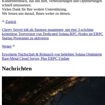
Kundenfeedback, das uns hilft, Verbesserungen und Optimierungen
schnell umzusetzen.
Vielen Dank für Ihre weitere Unterstützung.
Wir freuen uns darauf, Ihnen weiter zu dienen.
Zurück
Cherry Server tritt als Sponsor zusammen, um eine 3-wöchige
kostenlose Testversion von Dedicated Solana-RPC-Nodes im ERPC
Startup Programm zu aktivieren
Weiter
Erweiterte Nachschub & Relaunch von beliebten Solana Optimierte
Bare-Metal Cloud Server, Plus ERPC Update
Nachrichten