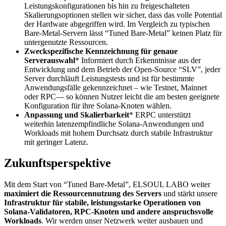
Leistungskonfigurationen bis hin zu freigeschalteten
Skalierungsoptionen stellen wir sicher, dass das volle Potential
der Hardware abgegriffen wird. Im Vergleich zu typischen
Bare-Metal-Servern lässt “Tuned Bare-Metal” keinen Platz für
untergenutzte Ressourcen.
Zweckspezifische Kennzeichnung für genaue
Serverauswahl
* Informiert durch Erkenntnisse aus der
Entwicklung und dem Betrieb der Open-Source “SLV”, jeder
Server durchläuft Leistungstests und ist für bestimmte
Anwendungsfälle gekennzeichnet – wie Testnet, Mainnet
oder RPC— so können Nutzer leicht die am besten geeignete
Konfiguration für ihre Solana-Knoten wählen.
Anpassung und Skalierbarkeit
* ERPC unterstützt
weiterhin latenzempfindliche Solana-Anwendungen und
Workloads mit hohem Durchsatz durch stabile Infrastruktur
mit geringer Latenz.
Zukunftsperspektive
Mit dem Start von “Tuned Bare-Metal”, ELSOUL LABO weiter
maximiert die Ressourcennutzung des Servers
und stärkt unsere
Infrastruktur für stabile, leistungsstarke Operationen von
Solana-Validatoren, RPC-Knoten und andere anspruchsvolle
Workloads
. Wir werden unser Netzwerk weiter ausbauen und