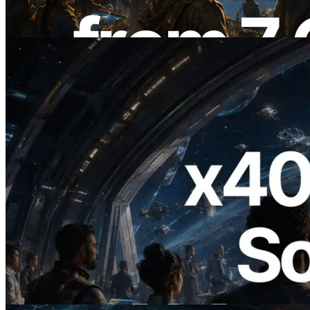
Lesen Sie diesen Artikel
2026.07.04
ERPC startet x402-fähige Solana RPC —
Der Beginn einer Ära, in der KI-Agenten
APIs bei Bedarf bezahlen
Lesen Sie diesen Artikel