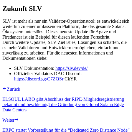
Zukunft SLV
SLV ist mehr als nur ein Validator-Operationstool; es entwickelt sich
weiterhin zu einer umfassenden Plattform, die das gesamte Solana-
Ökosystem unterstützt. Dieses neueste Update für Agave und
Firedancer ist ein Beispiel für diesen laufenden Fortschritt.
Durch weitere Updates, SLV Ziel ist es, Lösungen zu schaffen, die
es mehr Validatoren und Entwicklern ermöglichen, einfach und
zuverlässig zu arbeiten. Für die neuesten Informationen und
Dokumentationen siehe:
SLV Dokumentation:
https://slv.dev/de/
Offizieller Validators DAO Discord:
https://discord.gg/C7ZQSr
CkYR
Zurück
ELSOUL LABO gibt Abschluss der RIPE-Mitgliedsregistrierung
bekannt und beschleunigt die Gründung von Global Solana Edge
Data Centers
Weiter
ERPC startet Vorbestellung für die “Dedicated Zero Distance Node”