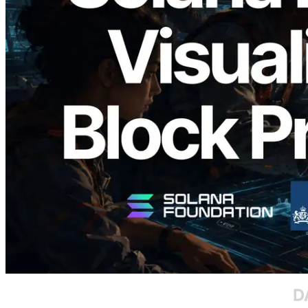
2026.05.24
Validators Solutions, Solana Block
Analyzer'ı Yayınladı — Slot Başına Blok
Üretim Süresi ve Görevli Doğrulayıcı
Görselleştirmesi
Bu makaleyi oku
Daha fazla yükle