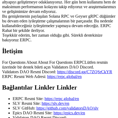
altyapıyı geliştirmeye odaklanıyoruz. Her gün hem kullanımı hem de
maksimum performansın kolayını takip ediyoruz ve araştırmalarımızı
ve gelişimimize devam ediyoruz.
Bu genişlemenin paylaşılan Solana RPC ve Geyser gRPC düğümler
bu devam eden iyileştirme çalışmalarının bir parçasıdır. Bu nedenle
kullanabileceğiniz iyileştirmeler yapmaya devam edeceğiz. ERPC
Rahat bir şekilde ilerliyor.
Teşekkür ederim, her zaman olduğu gibi. Sürekli destekinize
bakıyoruz ERPC.
İletişim
For Questions About About For Questions ERPCLütfen resmin
üzerinde bir destek bileti açın Validators DAO Discord.
Validators DAO Resmi Discord:
https://discord.gg/C7ZQSrCkYR
ERPC Resmi Web Adresi:
https://erpc.global/en
Bağlantılar Linkler Linkler
ERPC Resmi Site:
https://erpc.global/en
SLV Resmi Site:
https://slv.dev/en
SLV GitHub:
https://github.com/validatorsDAO/slv
Epics DAO Resmi Site:
https://epics.dev/en
Validators DAO Resmi Discord: