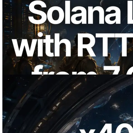
2026.08.05
ERPC, Solana Leader Slot API'yi 7
küresel bölgeden ping ölçümüyle
genişletti — Validators Information API
de yayında
Bu makaleyi oku