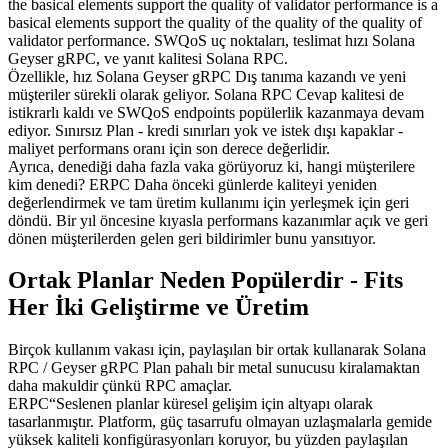
the basical elements support the quality of validator performance is a
basical elements support the quality of the quality of the quality of
validator performance. SWQoS uç noktaları, teslimat hızı Solana
Geyser gRPC, ve yanıt kalitesi Solana RPC.
Özellikle, hız Solana Geyser gRPC Dış tanıma kazandı ve yeni
müşteriler sürekli olarak geliyor. Solana RPC Cevap kalitesi de
istikrarlı kaldı ve SWQoS endpoints popülerlik kazanmaya devam
ediyor. Sınırsız Plan - kredi sınırları yok ve istek dışı kapaklar -
maliyet performans oranı için son derece değerlidir.
Ayrıca, denediği daha fazla vaka görüyoruz ki, hangi müşterilere
kim denedi? ERPC Daha önceki günlerde kaliteyi yeniden
değerlendirmek ve tam üretim kullanımı için yerleşmek için geri
döndü. Bir yıl öncesine kıyasla performans kazanımlar açık ve geri
dönen müşterilerden gelen geri bildirimler bunu yansıtıyor.
Ortak Planlar Neden Popülerdir - Fits
Her İki Geliştirme ve Üretim
Birçok kullanım vakası için, paylaşılan bir ortak kullanarak Solana
RPC / Geyser gRPC Plan pahalı bir metal sunucusu kiralamaktan
daha makuldir çünkü RPC amaçlar.
ERPC“Seslenen planlar küresel gelişim için altyapı olarak
tasarlanmıştır. Platform, güç tasarrufu olmayan uzlaşmalarla gemide
yüksek kaliteli konfigürasyonları koruyor, bu yüzden paylaşılan