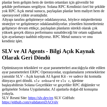
planlar hem gelişim hem de üretim ortamları için güvenilir bir
şekilde performans sergiliyor. Solana RPC Kendinizi özel bir şekilde
yok RPC Açık metal sunucu, paylaşılan planlar hem maliyet hem de
operasyonel yükte avantajlıdır.
Altyapı tarafını geliştirmeye odaklanıyoruz, böylece müşterilerimiz
stratejiye ve geliştirmeye odaklanabiliyorlar. yönetilen hizmetlerimiz
gelişmeye devam ettikçe, paylaşılan planların sürekli olarak çok
yüksek gerçek dünya performansı sunabileceği bir ortam sağlamak
için ayarlamayı taahhüt ediyoruz. RPC Metal sunucu ve onu
kendiniz işlet.
SLV ve AI Agents - Bilgi Açık Kaynak
Olarak Geri Döndü
Optimizasyon teknikleri ve ayar parametreleri aracılığıyla elde edilen
ayar parametreleri ERPC Operasyonlar, uygulamaların yeteneklerine
yansıtılır SLV - Açık kaynak AI Agent Kit - ve sadece iki komutla
dünyaya geri döndü.
ve
, işletime
slv onboard
slv c
başlayabilirsin Solana Geçerlikler ve geçerliler RPC düğümler ve
gelişmekte Solana Uygulamalar, AI ajanlarla doğal-dil konuşma
yoluyla.
SLV Resmi Site:
https://slv.dev/en
SLV GitHub:
https://github.com/validatorsDAO/slv