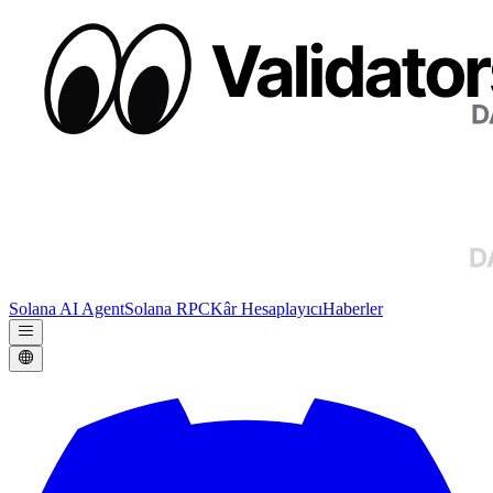
Solana AI Agent
Solana RPC
Kâr Hesaplayıcı
Haberler