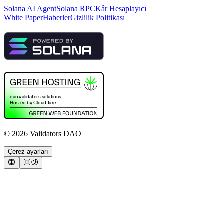
Solana AI Agent
Solana RPC
Kâr Hesaplayıcı
White Paper
Haberler
Gizlilik Politikası
©
2026
Validators DAO
Çerez ayarları