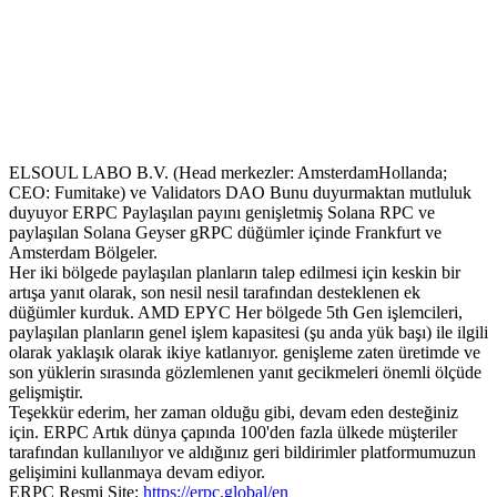
ELSOUL LABO B.V. (Head merkezler: AmsterdamHollanda;
CEO: Fumitake) ve Validators DAO Bunu duyurmaktan mutluluk
duyuyor ERPC Paylaşılan payını genişletmiş Solana RPC ve
paylaşılan Solana Geyser gRPC düğümler içinde Frankfurt ve
Amsterdam Bölgeler.
Her iki bölgede paylaşılan planların talep edilmesi için keskin bir
artışa yanıt olarak, son nesil nesil tarafından desteklenen ek
düğümler kurduk. AMD EPYC Her bölgede 5th Gen işlemcileri,
paylaşılan planların genel işlem kapasitesi (şu anda yük başı) ile ilgili
olarak yaklaşık olarak ikiye katlanıyor. genişleme zaten üretimde ve
son yüklerin sırasında gözlemlenen yanıt gecikmeleri önemli ölçüde
gelişmiştir.
Teşekkür ederim, her zaman olduğu gibi, devam eden desteğiniz
için. ERPC Artık dünya çapında 100'den fazla ülkede müşteriler
tarafından kullanılıyor ve aldığınız geri bildirimler platformumuzun
gelişimini kullanmaya devam ediyor.
ERPC Resmi Site:
https://erpc.global/en