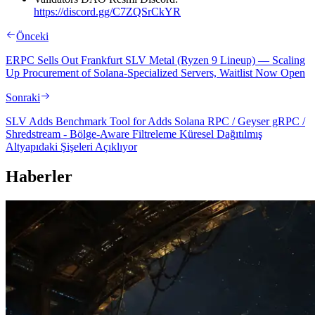
https://discord.gg/C7ZQSrCkYR
Önceki
ERPC Sells Out Frankfurt SLV Metal (Ryzen 9 Lineup) — Scaling
Up Procurement of Solana-Specialized Servers, Waitlist Now Open
Sonraki
SLV Adds Benchmark Tool for Adds Solana RPC / Geyser gRPC /
Shredstream - Bölge-Aware Filtreleme Küresel Dağıtılmış
Altyapıdaki Şişeleri Açıklıyor
Haberler