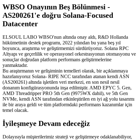
WBSO Onayının Beş Bölünmesi -
AS200261'e doğru Solana-Focused
Datacenter
ELSOUL LABO WBSO'nun altında onay aldı, R&D Hollanda
hükümetinin destek programı, 2022 yılından bu yana beş yıl
boyunca, araştırma ve geliştirmemizi sürdürüyoruz. Solana RPC
Altyapı ve geçerlilik ve operasyonel orkestrasyonun otomasyonu ve
sonuçlar doğrudan platform performans geliştirmelerine
yanmaktadır.
Bu araştırmanın ve gelişiminin temelleri olarak, bir açıklanmaya
hazırlanıyoruz Solana- RIPE NCC tarafından atanan kendi ASN
(AS200261) altında işletilen veri merkezi, en son nesil nesil
donanım konfigürasyonunda inşa edilmiştir. AMD EPYC 5. Gen,
AMD Threadripper PRO 5th Gen (9975WX dahil), ve 5th Gen
NVMe, kendi ASN tarafından etkinleştirilen en iyi ağ yolu tasarımı
ile bir araya geldi ve tüm platformdaki performans kazanımlar için
temel olacak.
İyileşmeye Devam edeceğiz
Dolayısıyla müşterilerimiz strateji ve geliştirmeye odaklanabiliyor,