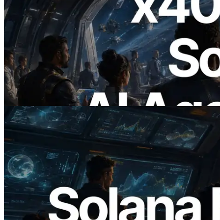
2026.07.04
ERPC x402 destekli Solana RPC'yi
yayınladı — AI agent'ların ihtiyaç
duydukları API'ler için anında ödeme
yaptığı dönem
Bu makaleyi oku