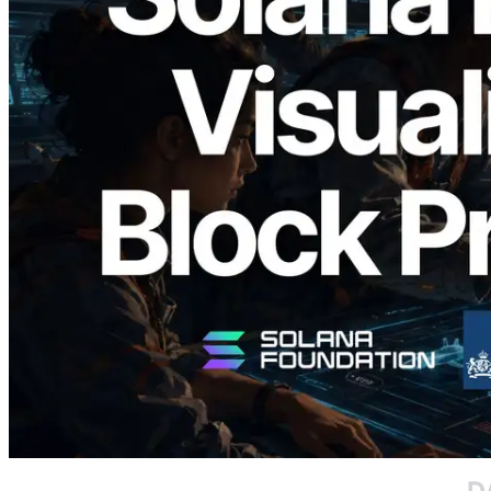
2026.05.24
Validators Solutions, Solana Block
Analyzer'ı Yayınladı — Slot Başına Blok
Üretim Süresi ve Görevli Doğrulayıcı
Görselleştirmesi
Bu makaleyi oku
Daha fazla yükle