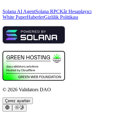
Solana AI Agent
Solana RPC
Kâr Hesaplayıcı
White Paper
Haberler
Gizlilik Politikası
©
2026
Validators DAO
Çerez ayarları