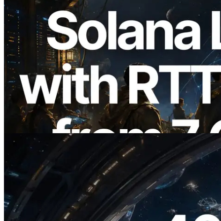
2026.08.05
ERPC, Solana Leader Slot API'yi 7
küresel bölgeden ping ölçümüyle
genişletti — Validators Information API
de yayında
Bu makaleyi oku