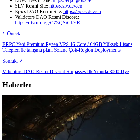
ERPC Resmi Site:
https://erpc.global/en
SLV Resmi Site:
https://slv.dev/en
Epics DAO Resmi Site:
https://epics.dev/en
Validators DAO Resmi Discord:
https://discord.gg/C7ZQSrCkYR
Önceki
ERPC Yeni Premium Ryzen VPS 16-Core / 64GB Yüksek Lisans
Talepleri ile tanışma planı Solana Çok-Region Deployments
Sonraki
Validators DAO Resmi Discord Surpasses İlk Yılında 3000 Üye
Haberler