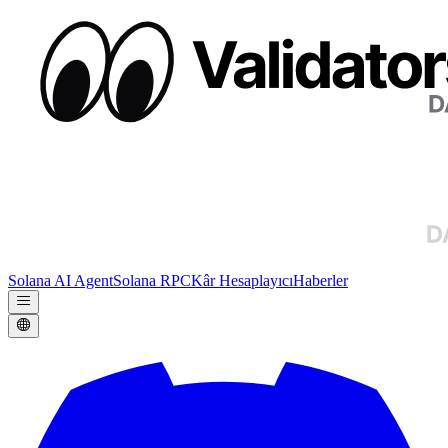
Solana AI Agent
Solana RPC
Kâr Hesaplayıcı
Haberler