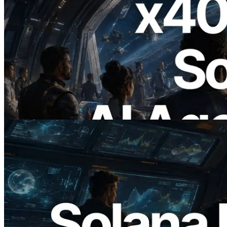
2026.07.04
ERPC x402 destekli Solana RPC'yi
yayınladı — AI agent'ların ihtiyaç
duydukları API'ler için anında ödeme
yaptığı dönem
Bu makaleyi oku