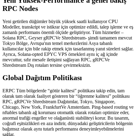
Yeni Yüksek-Performance'a genel bakış
RPC Nodes
Yeni getirilen düğümler büyük yüksek saatli kullanıyor CPU
Modeller, transkript ve istikrar için optimize edildi, talep işleme ve eş
zamanlı performans önemli ölçüde geliştiriyor. Tüm hizmetler –
Solana RPC, Geyser gRPCVe Shredstream- şimdi tamamen mevcut
Tokyo Bölge, Avrupa'nın temel merkezlerini Asya tabanlı
kullanıcılar için bile rakip etmek için tasarlanmış yanıt süreleri sağlar.
Ayrıca, Solana-opted EPYC VPS örnekleri aynı iç ağ içinde
mevcuttur, sıfır mesafe iletişimi sağlayan RPC, gRPCVe
Shredstream Dış rotaları tersine çevirmeksizin.
Global Dağıtım Politikası
ERPC Tüm bölgelerde “götür kalitesi” politikası takip edin, tam
olarak tam olarak faaliyet gösteren bir “öğrenme kalitesi” politikası
RPC, gRPCVe Shredstream Dağıtımlar, Tokyo, Singapore,
Chicago, New York, FrankfurtVe Amsterdam. Ping-based routing ve
nftables tabanlı ağ koruması otomatik olarak rotaları optimize eder,
anormal trafiği engeller ve olağanüstü stabiliteyi korur. Bu tasarım,
coğrafi eşitsizlikleri en aza indirir, dünyadaki geliştiricilerin bölgenin
bağımsız olarak aynı tutarlı performansı deneyimleyebilmelerini
sağlar.