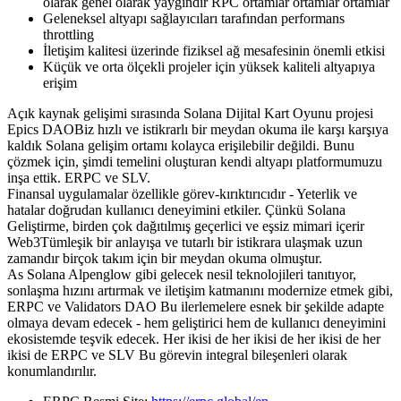
olarak genel olarak yaygındır RPC ortamlar ortamlar ortamlar
Geleneksel altyapı sağlayıcıları tarafından performans
throttling
İletişim kalitesi üzerinde fiziksel ağ mesafesinin önemli etkisi
Küçük ve orta ölçekli projeler için yüksek kaliteli altyapıya
erişim
Açık kaynak gelişimi sırasında Solana Dijital Kart Oyunu projesi
Epics DAOBiz hızlı ve istikrarlı bir meydan okuma ile karşı karşıya
kaldık Solana gelişim ortamı kolayca erişilebilir değildi. Bunu
çözmek için, şimdi temelini oluşturan kendi altyapı platformumuzu
inşa ettik. ERPC ve SLV.
Finansal uygulamalar özellikle görev-kırıktırıcıdır - Yeterlik ve
hatalar doğrudan kullanıcı deneyimini etkiler. Çünkü Solana
Geliştirme, birden çok dağıtılmış geçerlici ve eşsiz mimari içerir
Web3Tümleşik bir anlayışa ve tutarlı bir istikrara ulaşmak uzun
zamandır birçok takım için bir meydan okuma olmuştur.
As Solana Alpenglow gibi gelecek nesil teknolojileri tanıtıyor,
sonlaşma hızını artırmak ve iletişim katmanını modernize etmek gibi,
ERPC ve Validators DAO Bu ilerlemelere esnek bir şekilde adapte
olmaya devam edecek - hem geliştirici hem de kullanıcı deneyimini
ekosistemde teşvik edecek. Her ikisi de her ikisi de her ikisi de her
ikisi de ERPC ve SLV Bu görevin integral bileşenleri olarak
konumlandırılır.