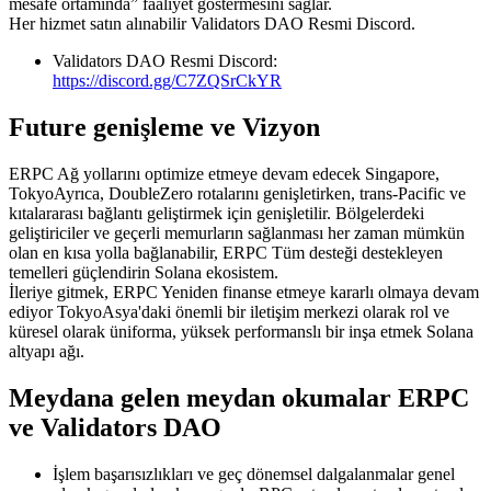
mesafe ortamında” faaliyet göstermesini sağlar.
Her hizmet satın alınabilir Validators DAO Resmi Discord.
Validators DAO Resmi Discord:
https://discord.gg/C7ZQSrCkYR
Future genişleme ve Vizyon
ERPC Ağ yollarını optimize etmeye devam edecek Singapore,
TokyoAyrıca, DoubleZero rotalarını genişletirken, trans-Pacific ve
kıtalararası bağlantı geliştirmek için genişletilir. Bölgelerdeki
geliştiriciler ve geçerli memurların sağlanması her zaman mümkün
olan en kısa yolla bağlanabilir, ERPC Tüm desteği destekleyen
temelleri güçlendirin Solana ekosistem.
İleriye gitmek, ERPC Yeniden finanse etmeye kararlı olmaya devam
ediyor TokyoAsya'daki önemli bir iletişim merkezi olarak rol ve
küresel olarak üniforma, yüksek performanslı bir inşa etmek Solana
altyapı ağı.
Meydana gelen meydan okumalar ERPC
ve Validators DAO
İşlem başarısızlıkları ve geç dönemsel dalgalanmalar genel