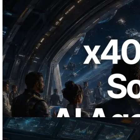
2026.07.04
ERPC x402 destekli Solana RPC'yi
yayınladı — AI agent'ların ihtiyaç
duydukları API'ler için anında ödeme
yaptığı dönem
Bu makaleyi oku