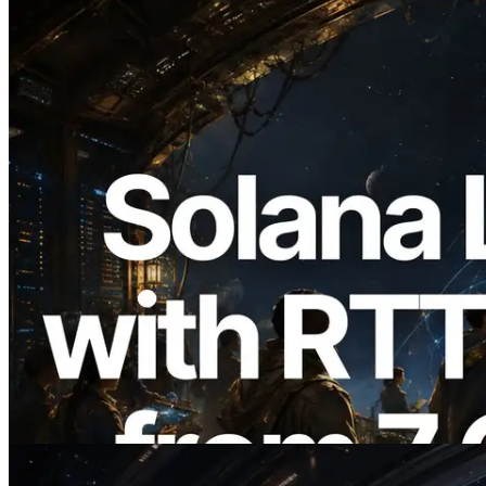
2026.08.05
ERPC, Solana Leader Slot API'yi 7
küresel bölgeden ping ölçümüyle
genişletti — Validators Information API
de yayında
Bu makaleyi oku