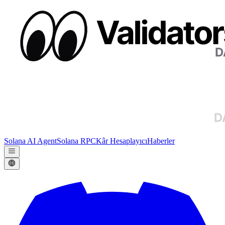
Solana AI Agent
Solana RPC
Kâr Hesaplayıcı
Haberler