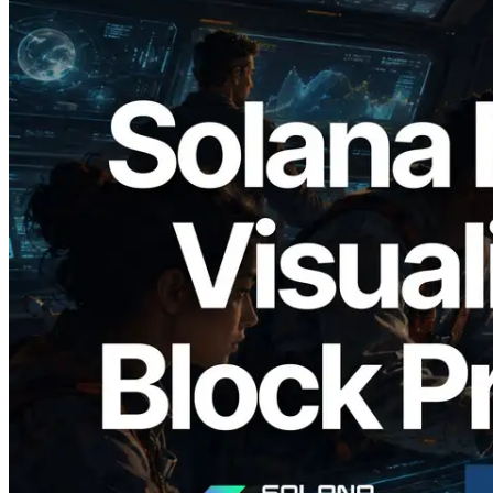
2026.05.24
Validators Solutions, Solana Block
Analyzer'ı Yayınladı — Slot Başına Blok
Üretim Süresi ve Görevli Doğrulayıcı
Görselleştirmesi
Bu makaleyi oku
Daha fazla yükle