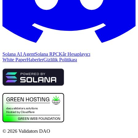
Solana AI Agent
Solana RPC
Kâr Hesaplayıcı
White Paper
Haberler
Gizlilik Politikası
©
2026
Validators DAO