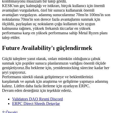
kombinasyonu muazzam bir talep gördü.
KESK'nın geç kalmışlığı ve istikrarı, birçok kullanıcı için önemli
avantajları vurgularken, özel bir sunucu kullanarak önemli
avantajları vurgulayın. adanmış sunucularımız 70ms'in 100ms'in son
noktalarına 70ms'in son derece fazla avantajlarını sunmak için
ölçüldü, paylaşılan uç noktaların çoğu kullanım için uygun
kalmasına rağmen, yüksek frekanslı tüccarlar en yüksek
performansa karşı en yüksek performansa sahip Metal Ryzen planı
talep ettiler.
Future Availability'ı güçlendirmek
Güçlü taleplere yanıt olarak, onları mümkün olduğunca çabuk
sunmak için popüler sunucu planlarımızın varlığını önemli ölçüde
genişletiyoruz.Bu bekleme için, yenidenstocking sürecine kadar her
şeyi yapıyoruz.
Performansı sürekli olarak geliştirmeye ve beklentilerinizi
karşılamak ve aşmak için araştırma ve geliştirme yapmaya adanmış
kalırız. Lütfen daha fazla ilerleme için ayarlayın ERPC.
Devam eden desteğiniz için teşekkür ederiz.
Validators DAO Resmi Discord
ERPC Direct Shreds Detaylar
Önceki