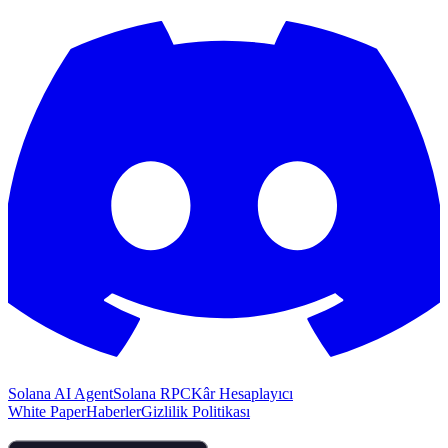
Solana AI Agent
Solana RPC
Kâr Hesaplayıcı
White Paper
Haberler
Gizlilik Politikası