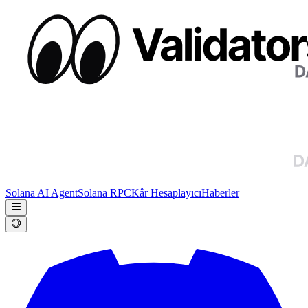
Solana AI Agent
Solana RPC
Kâr Hesaplayıcı
Haberler