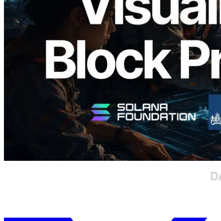
Analyzer'ı Yayınladı — Slot Başına Blok
Üretim Süresi ve Görevli Doğrulayıcı
Görselleştirmesi
Bu makaleyi oku
Daha fazla yükle