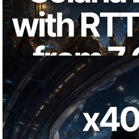
2026.08.05
ERPC, Solana Leader Slot API'yi 7
küresel bölgeden ping ölçümüyle
genişletti — Validators Information API
de yayında
Bu makaleyi oku
2026.07.04