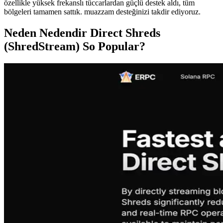
özellikle yüksek frekanslı tüccarlardan güçlü destek aldı, tüm
bölgeleri tamamen sattık. muazzam desteğinizi takdir ediyoruz.
Neden Nedendir Direct Shreds
(ShredStream) So Popular?