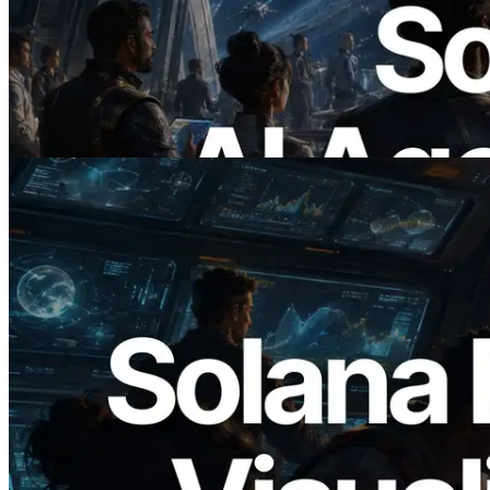
ERPC x402 destekli Solana RPC'yi
yayınladı — AI agent'ların ihtiyaç
duydukları API'ler için anında ödeme
yaptığı dönem
Bu makaleyi oku
2026.05.24
Validators Solutions, Solana Block