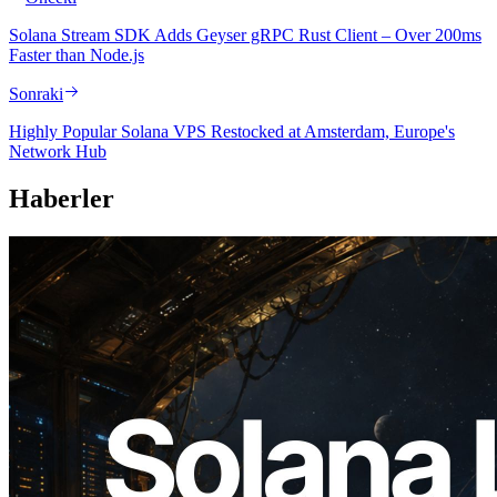
Solana Stream SDK Adds Geyser gRPC Rust Client – Over 200ms
Faster than Node.js
Sonraki
Highly Popular Solana VPS Restocked at Amsterdam, Europe's
Network Hub
Haberler